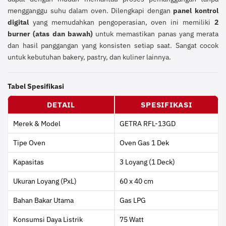
mengganggu suhu dalam oven. Dilengkapi dengan
panel kontrol
digital
yang memudahkan pengoperasian, oven ini memiliki
2
burner (atas dan bawah)
untuk memastikan panas yang merata
dan hasil panggangan yang konsisten setiap saat. Sangat cocok
untuk kebutuhan bakery, pastry, dan kuliner lainnya.
Tabel Spesifikasi
DETAIL
SPESIFIKASI
Merek & Model
GETRA RFL-13GD
Tipe Oven
Oven Gas 1 Dek
Kapasitas
3 Loyang (1 Deck)
Ukuran Loyang (PxL)
60 x 40 cm
Bahan Bakar Utama
Gas LPG
Konsumsi Daya Listrik
75 Watt