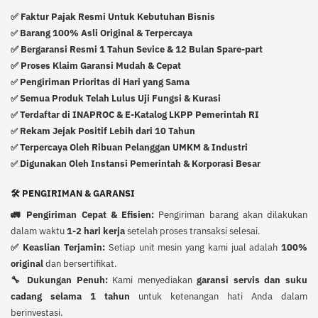
✅ Faktur Pajak Resmi Untuk Kebutuhan Bisnis
Barang 100% Asli Original & Terpercaya
✅
✅ Bergaransi Resmi 1 Tahun Sevice & 12 Bulan Spare-part
✅ Proses Klaim Garansi Mudah & Cepat
Pengiriman Prioritas di Hari yang Sama
✅
Semua Produk Telah Lulus Uji Fungsi & Kurasi
✅
Terdaftar di INAPROC & E-Katalog LKPP Pemerintah RI
✅
Rekam Jejak Positif Lebih dari 10 Tahun
✅
Terpercaya Oleh Ribuan Pelanggan UMKM & Industri
✅
Digunakan Oleh Instansi Pemerintah & Korporasi Besar
✅
🛠️ PENGIRIMAN & GARANSI
🚛 Pengiriman Cepat & Efisien:
Pengiriman barang akan dilakukan
dalam waktu
1-2 hari kerja
setelah proses transaksi selesai.
✅ Keaslian Terjamin:
Setiap unit mesin yang kami jual adalah
100%
original
dan bersertifikat.
🔧 Dukungan Penuh:
Kami menyediakan
garansi servis dan suku
cadang selama 1 tahun
untuk ketenangan hati Anda dalam
berinvestasi.