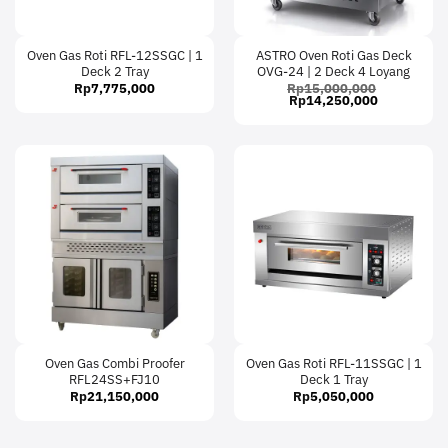
Oven Gas Roti RFL-12SSGC | 1
ASTRO Oven Roti Gas Deck
Deck 2 Tray
OVG-24 | 2 Deck 4 Loyang
Rp
7,775,000
Rp
15,000,000
Original
Current
Rp
14,250,000
price
price
was:
is:
Rp15,000,000.
Rp14,250,
Oven Gas Combi Proofer
Oven Gas Roti RFL-11SSGC | 1
RFL24SS+FJ10
Deck 1 Tray
Rp
21,150,000
Rp
5,050,000