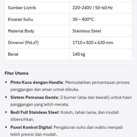
Sumber Listrik
220-240V / 50-60 Hz
Kisaran Suhu
30 – 400°C
Material Body
Stainless Steel
Dimensi (PxLxT)
1710 x 820 x 630 mm
Berat
140 kg
Fitur Utama
Pintu Kaca dengan Handle
: Memudahkan pemantauan proses
panggangan dan aman untuk dibuka.
Sistem Pemanas Ganda
: 2 burner (atas dan bawah) untuk hasil
panggangan yang lebih merata.
Bodi Full Stainless Steel
: Kokoh, tahan lama, dan mudah
dibersihkan.
Panel Kontrol Digital
: Pengaturan suhu dan waktu menjadi
lebih presisi dan mudah.