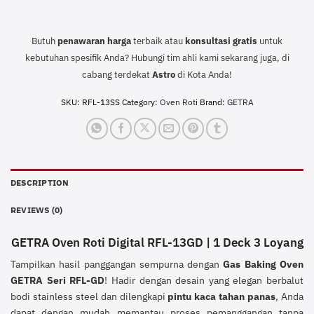
Butuh
penawaran harga
terbaik atau
konsultasi
gratis
untuk
kebutuhan spesifik Anda? Hubungi tim ahli kami sekarang juga, di
cabang terdekat
Astro
di Kota Anda!
SKU:
RFL-13SS
Category:
Oven Roti
Brand:
GETRA
DESCRIPTION
REVIEWS (0)
GETRA Oven Roti Digital RFL-13GD | 1 Deck 3 Loyang
Tampilkan hasil panggangan sempurna dengan
Gas Baking Oven
GETRA Seri RFL-GD
! Hadir dengan desain yang elegan berbalut
bodi stainless steel dan dilengkapi
pintu kaca tahan panas
, Anda
dapat dengan mudah memantau proses pemanggangan tanpa