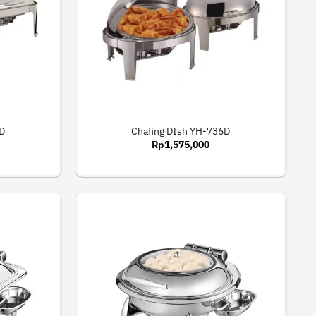
2D
Chafing DIsh YH-736D
Rp
1,575,000