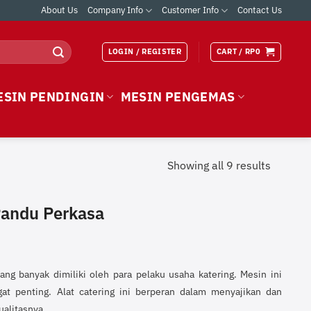
About Us
Company Info
Customer Info
Contact Us
LOGIN / REGISTER
CART /
RP
0
ESIN PENDINGIN
MESIN PENGEMAS
Showing all 9 results
 Pandu Perkasa
g banyak dimiliki oleh para pelaku usaha katering. Mesin ini
gat penting. Alat catering ini berperan dalam menyajikan dan
alitasnya.