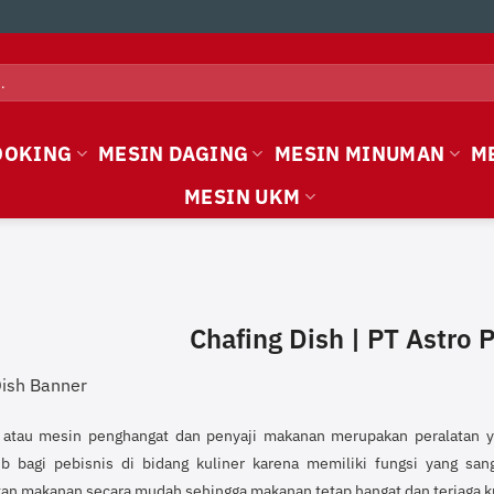
OOKING
MESIN DAGING
MESIN MINUMAN
M
MESIN UKM
Chafing Dish | PT Astro
 atau mesin penghangat dan penyaji makanan merupakan peralatan yan
b bagi pebisnis di bidang kuliner karena memiliki fungsi yang san
n makanan secara mudah sehingga makanan tetap hangat dan terjaga ku