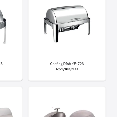
KS
Chafing DIsh YF-723
Rp
1,162,500