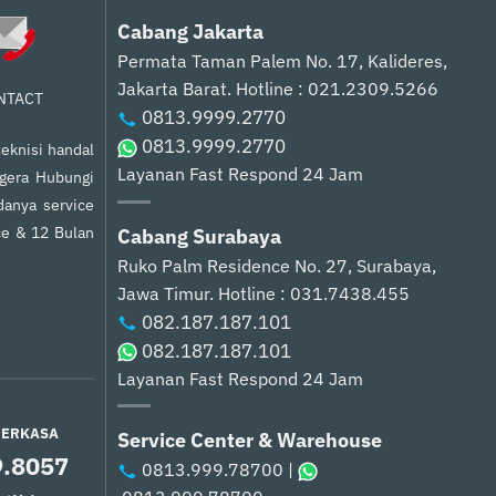
Cabang Jakarta
Permata Taman Palem No. 17, Kalideres,
Jakarta Barat.
Hotline : 021.2309.5266
NTACT
0813.9999.2770
0813.9999.2770
eknisi handal
Layanan Fast Respond 24 Jam
egera Hubungi
anya service
ce & 12 Bulan
Cabang Surabaya
Ruko Palm Residence No. 27, Surabaya,
Jawa Timur.
Hotline : 031.7438.455
082.187.187.101
082.187.187.101
Layanan Fast Respond 24 Jam
PERKASA
Service Center & Warehouse
9.8057
0813.999.78700
|