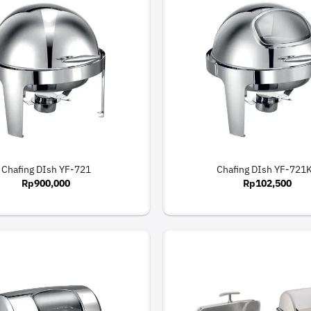
Chafing DIsh YF-721
Chafing DIsh YF-721
Rp
900,000
Rp
102,500