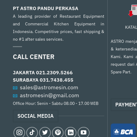
PT ASTRO PANDU PERKASA
A leading provider of Restaurant Equipment
and Commercial Kitchen Equipment in
KATA
Indonesia. Competitive prices, fast shipping &
no #1 after sales services.
ASTRO menjam
& ketersedia
CALL CENTER
Kami. Kami a
request dari
Spare Part.
JAKARTA
021.2309.5266
SURABAYA
031.7438.455
sales@astromesin.com
astromesin@gmail.com
Office Hour: Senin - Sabtu 08.00 - 17.00 WIB
PAYMEN
SOCIAL MEDIA