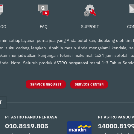
FAQ
SUPPORT
CO
LOG
in setiap layanan purna jual yang Anda butuhkan, didukung oleh tim t
an suku cadang lengkap. Apabila mesin Anda mengalami kendala, s
kan menjadwalkan kunjungan teknisi maksimal 1x24 jam setelah ad
 Anda. Note: Seluruh produk ASTRO bergaransi resmi 1-3 Tahun Servi
SERVICE REQUEST
SERVICE CENTER
T
PT ASTRO PANDU PERKASA
PT ASTRO PANDU 
010.8119.805
14000.819