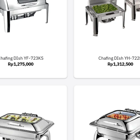
Chafing DIsh YF-723KS
Chafing DIsh YH-72
Rp
1,275,000
Rp
1,312,500