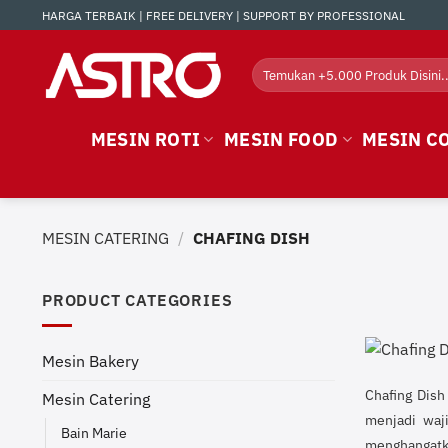
Skip
HARGA TERBAIK | FREE DELIVERY | SUPPORT BY PROFESSIONAL
to
content
Search
for:
MESIN ROTI
MESIN FOOD
MESIN C
MESIN CATERING
/
CHAFING DISH
PRODUCT CATEGORIES
Mesin Bakery
Chafing Dish
Mesin Catering
menjadi waji
Bain Marie
menghangatka