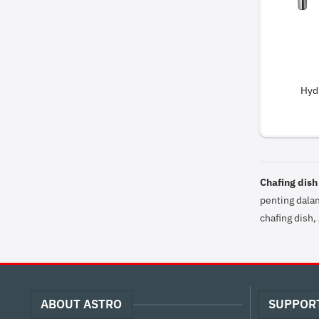
Hyd
Chafing dish
penting dala
chafing dish
ABOUT ASTRO
SUPPOR