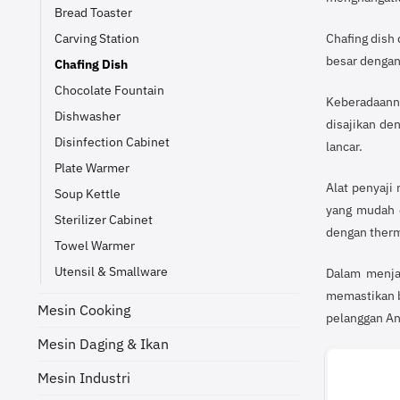
Bread Toaster
Carving Station
Chafing dish
besar dengan
Chafing Dish
Chocolate Fountain
Keberadaanny
Dishwasher
disajikan de
Disinfection Cabinet
lancar.
Plate Warmer
Alat penyaji
Soup Kettle
yang mudah d
Sterilizer Cabinet
dengan therm
Towel Warmer
Utensil & Smallware
Dalam menja
memastikan b
Mesin Cooking
pelanggan An
Mesin Daging & Ikan
Mesin Industri