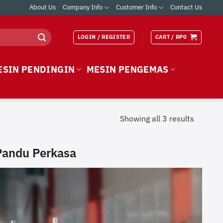
About Us
Company Info
Customer Info
Contact Us
LOGIN / REGISTER
CART /
RP
0
ESIN PENDINGIN
MESIN PENGEMAS
Showing all 3 results
 Pandu Perkasa