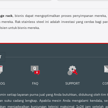
age rack
, bisnis dapat mengoptimalkan proses penyimpanan mereka, 
mereka. Rak stainless steel ini adalah investasi yang cerdas bagi 
isien untuk bisnis mereka.
T
FAQ
SUPPORT
CO
LOG
in setiap layanan purna jual yang Anda butuhkan, didukung oleh tim t
an suku cadang lengkap. Apabila mesin Anda mengalami kendala, s
kan menjadwalkan kunjungan teknisi maksimal 1x24 jam setelah ad