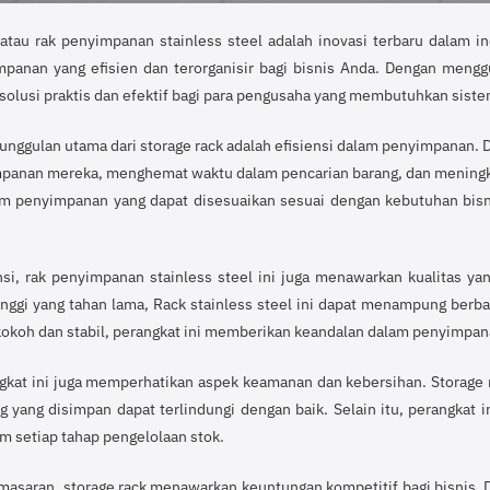
 atau rak penyimpanan stainless steel adalah inovasi terbaru dalam
mpanan yang efisien dan terorganisir bagi bisnis Anda. Dengan mengg
olusi praktis dan efektif bagi para pengusaha yang membutuhkan sist
eunggulan utama dari storage rack adalah efisiensi dalam penyimpanan.
panan mereka, menghemat waktu dalam pencarian barang, dan meningkat
m penyimpanan yang dapat disesuaikan sesuai dengan kebutuhan bisn
ensi, rak penyimpanan stainless steel ini juga menawarkan kualitas 
tinggi yang tahan lama, Rack stainless steel ini dapat menampung berb
kokoh dan stabil, perangkat ini memberikan keandalan dalam penyimpan
gkat ini juga memperhatikan aspek keamanan dan kebersihan. Storage 
g yang disimpan dapat terlindungi dengan baik. Selain itu, perangkat
m setiap tahap pengelolaan stok.
masaran, storage rack menawarkan keuntungan kompetitif bagi bisnis. 