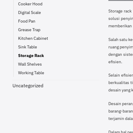
Cooker Hood
Storage rack
Digital Scale
solusi penyi
Food Pan
memberikan s
Grease Trap
Kitchen Cabinet
Salah satu k
Sink Table
ruang penyim
dengan siste
Storage Rack
efisien.
Wall Shelves
Working Table
Selain efisi
berkualitas 
Uncategorized
desain yang 
Desain peran
barang-baran
terjamin dala
Dalam hal pe