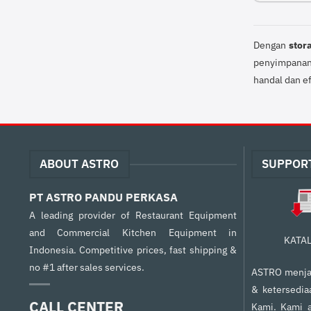
Dengan
stor
penyimpanan 
handal dan ef
ABOUT ASTRO
SUPPOR
PT ASTRO PANDU PERKASA
A leading provider of Restaurant Equipment
and Commercial Kitchen Equipment in
KATA
Indonesia. Competitive prices, fast shipping &
no #1 after sales services.
ASTRO menjam
& ketersedia
CALL CENTER
Kami. Kami a