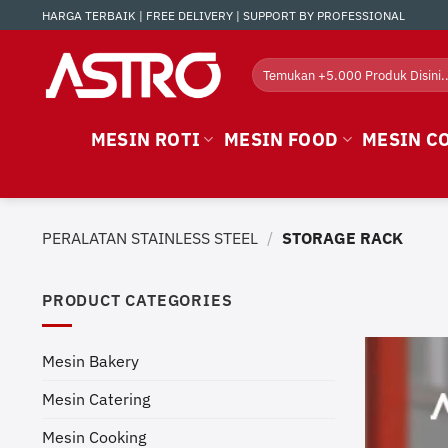
Skip
HARGA TERBAIK | FREE DELIVERY | SUPPORT BY PROFESSIONAL
to
content
Search
for:
MESIN ROTI
MESIN FOOD
MESIN C
PERALATAN STAINLESS STEEL
/
STORAGE RACK
PRODUCT CATEGORIES
Mesin Bakery
Mesin Catering
Mesin Cooking