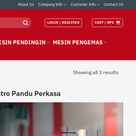
About Us
Company Info
Customer Info
Contact Us
LOGIN / REGISTER
CART /
RP
0
ESIN PENDINGIN
MESIN PENGEMAS
Showing all 3 results
stro Pandu Perkasa