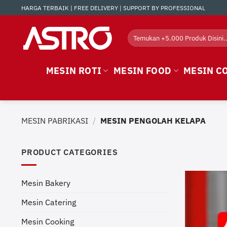
Skip
HARGA TERBAIK | FREE DELIVERY | SUPPORT BY PROFESSIONAL
to
content
Search
for:
MESIN ROTI
MESIN FOOD
MESIN C
MESIN PABRIKASI
/
MESIN PENGOLAH KELAPA
PRODUCT CATEGORIES
Mesin Bakery
Mesin Catering
Mesin Cooking