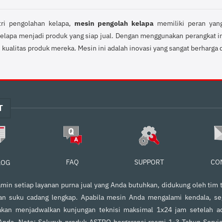
tri pengolahan kelapa,
mesin pengolah kelapa
memiliki peran yan
elapa menjadi produk yang siap jual. Dengan menggunakan perangkat ini
n kualitas produk mereka. Mesin ini adalah inovasi yang sangat berharga d
T
FAQ
SUPPORT
CO
LOG
in setiap layanan purna jual yang Anda butuhkan, didukung oleh tim t
an suku cadang lengkap. Apabila mesin Anda mengalami kendala, s
kan menjadwalkan kunjungan teknisi maksimal 1x24 jam setelah ad
 Anda. Note: Seluruh produk ASTRO bergaransi resmi 1-3 Tahun Servi