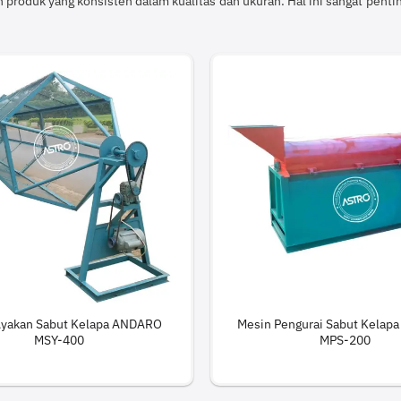
 produk yang konsisten dalam kualitas dan ukuran. Hal ini sangat pent
Ayakan Sabut Kelapa ANDARO
Mesin Pengurai Sabut Kela
MSY-400
MPS-200