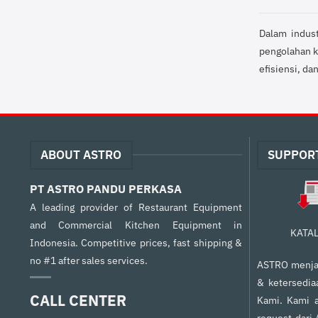
Dalam indus
pengolahan k
efisiensi, da
ABOUT ASTRO
SUPPOR
PT ASTRO PANDU PERKASA
A leading provider of Restaurant Equipment
and Commercial Kitchen Equipment in
KATA
Indonesia. Competitive prices, fast shipping &
no #1 after sales services.
ASTRO menjam
& ketersedia
CALL CENTER
Kami. Kami a
request dari