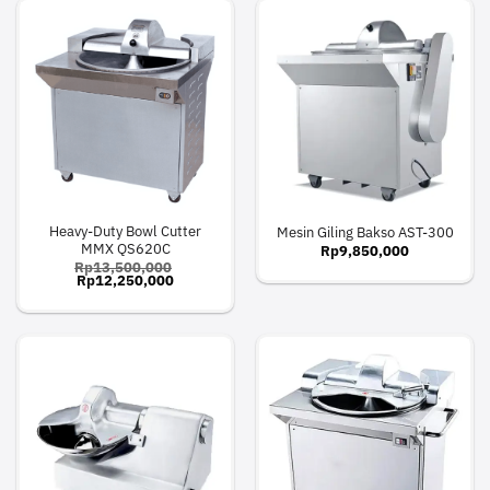
Heavy-Duty Bowl Cutter
Mesin Giling Bakso AST-300
MMX QS620C
Rp
9,850,000
Rp
13,500,000
Original
Current
Rp
12,250,000
price
price
was:
is:
Rp13,500,000.
Rp12,250,000.