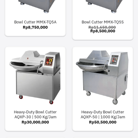
Bowl Cutter MMX-TQ5A
Bowl Cutter MMX-TQ5S
Rp
8,750,000
Rp
11,650,000
Original
Current
Rp
8,500,000
price
price
was:
is:
Rp11,650,000.
Rp8,500,00
Heavy-Duty Bowl Cutter
Heavy-Duty Bowl Cutter
AQXP-30 | 500 Kg/Jam
AQXP-50 | 1000 Kg/Jam
Rp
30,000,000
Rp
50,500,000