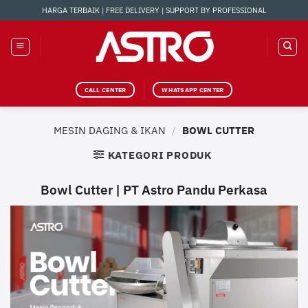
Skip
HARGA TERBAIK | FREE DELIVERY | SUPPORT BY PROFESSIONAL
to
content
CALL CENTER
WHATSAPP CENTER
MESIN DAGING & IKAN
/
BOWL CUTTER
KATEGORI PRODUK
Bowl Cutter | PT Astro Pandu Perkasa