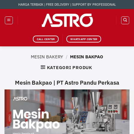
Skip
HARGA TERBAIK | FREE DELIVERY | SUPPORT BY PROFESSIONAL
to
content
CALL CENTER
WHATSAPP CENTER
MESIN BAKERY
/
MESIN BAKPAO
KATEGORI PRODUK
Mesin Bakpao | PT Astro Pandu Perkasa