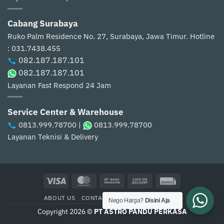
Cabang Surabaya
Ruko Palm Residence No. 27, Surabaya, Jawa Timur.
Hotline
: 031.7438.455
082.187.187.101
082.187.187.101
Layanan Fast Respond 24 Jam
Service Center & Warehouse
0813.999.78700
|
0813.999.78700
Layanan Teknisi & Delivery
Visa
MasterCard
Bank
Cash
Invoice
Transfer
On
ABOUT US
CONTACT US
CARA PEMBELIAN
Delivery
Nego Harga?
Disini Aja
Copyright 2026 ©
PT ASTRO PANDU PERKASA