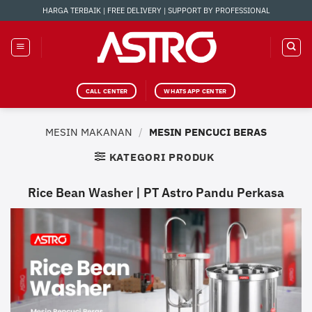
Skip
HARGA TERBAIK | FREE DELIVERY | SUPPORT BY PROFESSIONAL
to
content
CALL CENTER
WHATSAPP CENTER
MESIN MAKANAN
/
MESIN PENCUCI BERAS
KATEGORI PRODUK
Rice Bean Washer | PT Astro Pandu Perkasa