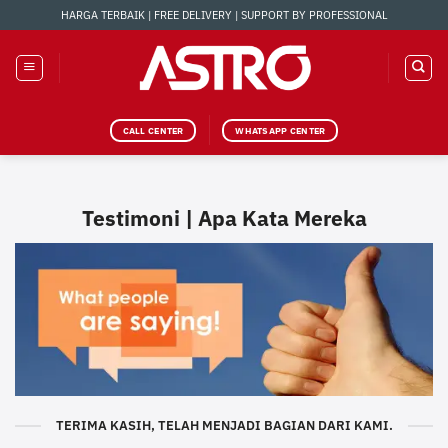
Skip
HARGA TERBAIK | FREE DELIVERY | SUPPORT BY PROFESSIONAL
to
content
CALL CENTER
WHATSAPP CENTER
Testimoni | Apa Kata Mereka
TERIMA KASIH, TELAH MENJADI BAGIAN DARI KAMI.