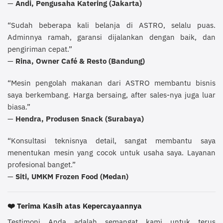
—
Andi, Pengusaha Katering (Jakarta)
“Sudah beberapa kali belanja di ASTRO, selalu puas.
Adminnya ramah, garansi dijalankan dengan baik, dan
pengiriman cepat.”
—
Rina, Owner Café & Resto (Bandung)
“Mesin pengolah makanan dari ASTRO membantu bisnis
saya berkembang. Harga bersaing, after sales-nya juga luar
biasa.”
—
Hendra, Produsen Snack (Surabaya)
“Konsultasi teknisnya detail, sangat membantu saya
menentukan mesin yang cocok untuk usaha saya. Layanan
profesional banget.”
—
Siti, UMKM Frozen Food (Medan)
❤️
Terima Kasih atas Kepercayaannya
Testimoni Anda adalah semangat kami untuk terus