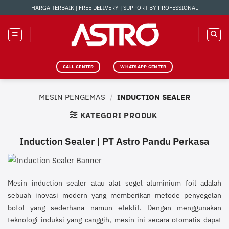
Skip
HARGA TERBAIK | FREE DELIVERY | SUPPORT BY PROFESSIONAL
to
content
CALL CENTER
WHATSAPP CENTER
MESIN PENGEMAS
/
INDUCTION SEALER
KATEGORI PRODUK
Induction Sealer | PT Astro Pandu Perkasa
Mesin induction sealer atau alat segel aluminium foil adalah
sebuah inovasi modern yang memberikan metode penyegelan
botol yang sederhana namun efektif. Dengan menggunakan
teknologi induksi yang canggih, mesin ini secara otomatis dapat