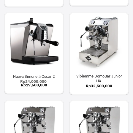
Vibiemme DomoBar Junior
Nuova Simonelli Oscar 2
HX
Rp
24,000,000
Original
Current
Rp
19,500,000
Rp
32,500,000
price
price
was:
is:
Rp24,000,000.
Rp19,500,000.