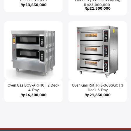
Rp
13,650,000
Rp
23,000,000
Original
Current
Rp
21,500,000
price
price
was:
is:
Rp23,000,000.
Rp21,500,
Oven Gas BOV-ARF40 | 2 Deck
Oven Gas Roti RFL-36SSGC | 3
4 Tray
Deck 6 Tray
Rp
16,300,000
Rp
21,850,000