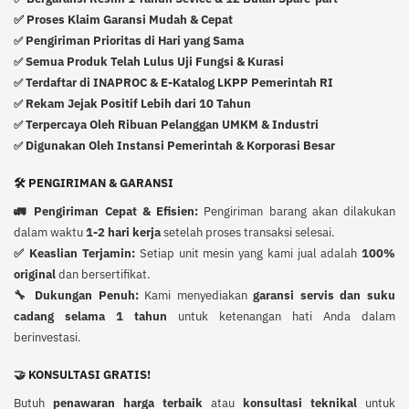
✅ Proses Klaim Garansi Mudah & Cepat
Pengiriman Prioritas di Hari yang Sama
✅
Semua Produk Telah Lulus Uji Fungsi & Kurasi
✅
Terdaftar di INAPROC & E-Katalog LKPP Pemerintah RI
✅
Rekam Jejak Positif Lebih dari 10 Tahun
✅
Terpercaya Oleh Ribuan Pelanggan UMKM & Industri
✅
Digunakan Oleh Instansi Pemerintah & Korporasi Besar
✅
🛠️ PENGIRIMAN & GARANSI
🚛 Pengiriman Cepat & Efisien:
Pengiriman barang akan dilakukan
dalam waktu
1-2 hari kerja
setelah proses transaksi selesai.
✅ Keaslian Terjamin:
Setiap unit mesin yang kami jual adalah
100%
original
dan bersertifikat.
🔧 Dukungan Penuh:
Kami menyediakan
garansi servis dan suku
cadang selama 1 tahun
untuk ketenangan hati Anda dalam
berinvestasi.
🤝 KONSULTASI GRATIS!
Butuh
penawaran harga terbaik
atau
konsultasi teknikal
untuk