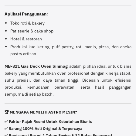
Aplikasi Penggunaan:
Toko roti & bakery
Patisserie & cake shop
Hotel & restoran
Produksi kue kering, puff pastry, roti manis, pizza, dan aneka
pastry artisan
MB-821 Gas Deck Oven Sinmag
adalah pilihan ideal untuk bisnis
bakery yang membutuhkan oven profesional dengan kinerja stabil,
suhu presisi, dan daya tahan tinggi. Didesain untuk efisiensi
produksi, kemudahan perawatan, serta hasil panggangan
sempurna di setiap batch.
🏆 MENGAPA MEMILIH ASTRO MESIN?
✅ Faktur Pajak Resmi Untuk Kebutuhan Bisnis
Barang 100% Asli Original & Terpercaya
✅
✅ Bergaransi Resmi 1 Tahun Sevice & 12 Bulan Spare-part