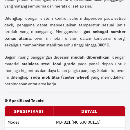
yang matang sempurna dan merata di setiap sisi.
Dilengkapi dengan sistem kontrol suhu independen pada setiap
deck, pengguna dapat menyesuaikan temperatur sesuai jenis
produk yang dipanggang. Menggunakan
gas sebagai sumber
panas utama
, oven ini lebih efisien dalam konsumsi energi
sekaligus memberikan stabilitas suhu tinggi hingga
300°C
.
Bagian ruang panggangan didesain
mudah dibersihkan
, dengan
material
stainless steel food grade
pada panel depan untuk
menjaga higienitas dan daya tahan jangka panjang. Selain itu, oven
ini dilengkapi
roda mobilitas (caster wheel)
yang memudahkan
perpindahan antar area kerja.
⚙️
Spesifikasi Teknis:
SPESIFIKASI
DETAIL
Model
MB-821 (M0.S30.00115)