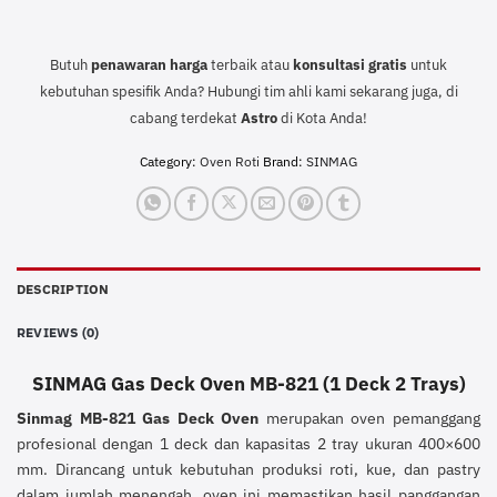
Butuh
penawaran harga
terbaik atau
konsultasi
gratis
untuk
kebutuhan spesifik Anda? Hubungi tim ahli kami sekarang juga, di
cabang terdekat
Astro
di Kota Anda!
Category:
Oven Roti
Brand:
SINMAG
DESCRIPTION
REVIEWS (0)
SINMAG Gas Deck Oven MB-821 (1 Deck 2 Trays)
Sinmag MB-821 Gas Deck Oven
merupakan oven pemanggang
profesional dengan 1 deck dan kapasitas 2 tray ukuran 400×600
mm. Dirancang untuk kebutuhan produksi roti, kue, dan pastry
dalam jumlah menengah, oven ini memastikan hasil panggangan