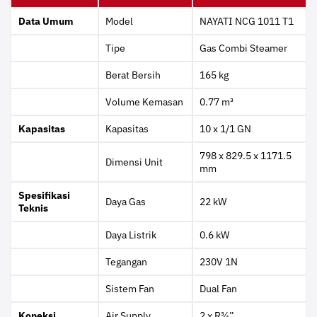
Data Umum
Model
NAYATI NCG 1011 T1
Tipe
Gas Combi Steamer
Berat Bersih
165 kg
Volume Kemasan
0.77 m³
Kapasitas
Kapasitas
10 x 1/1 GN
798 x 829.5 x 1171.5
Dimensi Unit
mm
Spesifikasi
Daya Gas
22 kW
Teknis
Daya Listrik
0.6 kW
Tegangan
230V 1N
Sistem Fan
Dual Fan
Koneksi
Air Supply
2 x R¾”