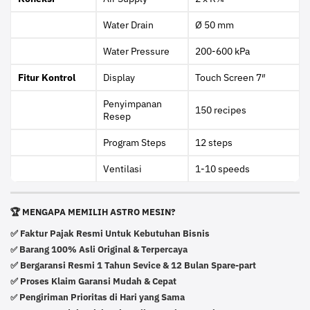
Water Drain
Ø 50 mm
Water Pressure
200-600 kPa
Fitur Kontrol
Display
Touch Screen 7″
Penyimpanan
150 recipes
Resep
Program Steps
12 steps
Ventilasi
1-10 speeds
🏆 MENGAPA MEMILIH ASTRO MESIN?
✅ Faktur Pajak Resmi Untuk Kebutuhan Bisnis
Barang 100% Asli Original & Terpercaya
✅
✅ Bergaransi Resmi 1 Tahun Sevice & 12 Bulan Spare-part
✅ Proses Klaim Garansi Mudah & Cepat
Pengiriman Prioritas di Hari yang Sama
✅