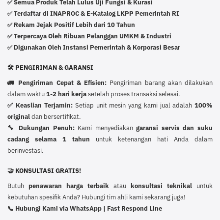
Semua Produk Telah Lulus Uji Fungsi & Kurasi
✅
Terdaftar di INAPROC & E-Katalog LKPP Pemerintah RI
✅
Rekam Jejak Positif Lebih dari 10 Tahun
✅
Terpercaya Oleh Ribuan Pelanggan UMKM & Industri
✅
Digunakan Oleh Instansi Pemerintah & Korporasi Besar
✅
🛠️ PENGIRIMAN & GARANSI
🚛 Pengiriman Cepat & Efisien:
Pengiriman barang akan dilakukan
dalam waktu
1-2 hari kerja
setelah proses transaksi selesai.
✅ Keaslian Terjamin:
Setiap unit mesin yang kami jual adalah
100%
original
dan bersertifikat.
🔧 Dukungan Penuh:
Kami menyediakan
garansi servis dan suku
cadang selama 1 tahun
untuk ketenangan hati Anda dalam
berinvestasi.
🤝 KONSULTASI GRATIS!
Butuh
penawaran harga terbaik
atau
konsultasi teknikal
untuk
kebutuhan spesifik Anda? Hubungi tim ahli kami sekarang juga!
📞 Hubungi Kami via WhatsApp | Fast Respond Line