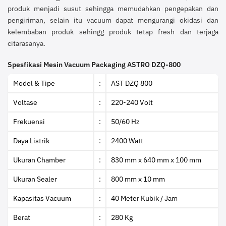
produk menjadi susut sehingga memudahkan pengepakan dan
pengiriman, selain itu vacuum dapat mengurangi okidasi dan
kelembaban produk sehingg produk tetap fresh dan terjaga
citarasanya.
Spesfikasi Mesin Vacuum Packaging ASTRO DZQ-800
Model & Tipe
:
AST DZQ 800
Voltase
:
220-240 Volt
Frekuensi
:
50/60 Hz
Daya Listrik
:
2400 Watt
Ukuran Chamber
:
830 mm x 640 mm x 100 mm
Ukuran Sealer
:
800 mm x 10 mm
Kapasitas Vacuum
:
40 Meter Kubik / Jam
Berat
:
280 Kg