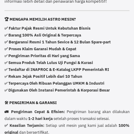
informasi lebih detail dan penawaran harga kompetitif!
🏆 MENGAPA MEMILIH ASTRO MESIN?
✅ Faktur Pajak Resmi Untuk Kebutuhan Bisnis
Barang 100% Asli Original & Terpercaya
✅
✅ Bergaransi Resmi 1 Tahun Sevice & 12 Bulan Spare-part
✅ Proses Klaim Garansi Mudah & Cepat
Pengiriman Prioritas di Hari yang Sama
✅
Semua Produk Telah Lulus Uji Fungsi & Kurasi
✅
Terdaftar di INAPROC & E-Katalog LKPP Pemerintah RI
✅
Rekam Jejak Positif Lebih dari 10 Tahun
✅
Terpercaya Oleh Ribuan Pelanggan UMKM & Industri
✅
Digunakan Oleh Instansi Pemerintah & Korporasi Besar
✅
🛠️ PENGIRIMAN & GARANSI
🚛 Pengiriman Cepat & Efisien:
Pengiriman barang akan dilakukan
dalam waktu
1-2 hari kerja
setelah proses transaksi selesai.
✅ Keaslian Terjamin:
Setiap unit mesin yang kami jual adalah
100%
original
dan bersertifikat.