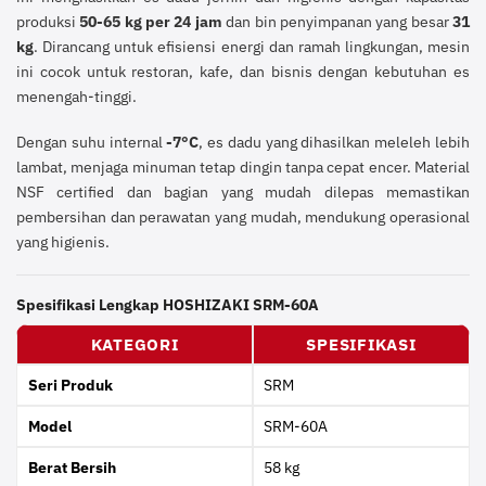
produksi
50-65 kg per 24 jam
dan bin penyimpanan yang besar
31
kg
. Dirancang untuk efisiensi energi dan ramah lingkungan, mesin
ini cocok untuk restoran, kafe, dan bisnis dengan kebutuhan es
menengah-tinggi.
Dengan suhu internal
-7°C
, es dadu yang dihasilkan meleleh lebih
lambat, menjaga minuman tetap dingin tanpa cepat encer. Material
NSF certified dan bagian yang mudah dilepas memastikan
pembersihan dan perawatan yang mudah, mendukung operasional
yang higienis.
Spesifikasi Lengkap HOSHIZAKI SRM-60A
KATEGORI
SPESIFIKASI
Seri Produk
SRM
Model
SRM-60A
Berat Bersih
58 kg