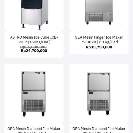
ASTRO Mesin Ice Cube ICB-
GEA Mesin Finger Ice Maker
350P (160Kg/Hari)
PS-082A | 60 Kg/Hari
Rp
26,000,000
Rp
35,750,000
Original
Current
Rp
24,700,000
price
price
was:
is:
Rp26,000,000.
Rp24,700,000.
GEA Mesin Diamond Ice Maker
GEA Mesin Diamond Ice Maker