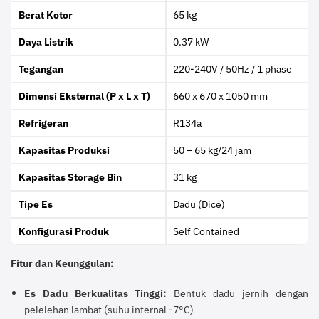
Berat Kotor
65 kg
Daya Listrik
0.37 kW
Tegangan
220-240V / 50Hz / 1 phase
Dimensi Eksternal (P x L x T)
660 x 670 x 1050 mm
Refrigeran
R134a
Kapasitas Produksi
50 – 65 kg/24 jam
Kapasitas Storage Bin
31 kg
Tipe Es
Dadu (Dice)
Konfigurasi Produk
Self Contained
Fitur dan Keunggulan:
Es Dadu Berkualitas Tinggi:
Bentuk dadu jernih dengan
pelelehan lambat (suhu internal -7°C)