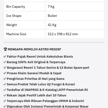
Bin Capacity
7 Kg
Ice Shape
Bullet
Weight
41 Kg
Machine Size
512 x 398 x 812 mm
🏆 MENGAPA MEMILIH ASTRO MESIN?
✅ Faktur Pajak Resmi Untuk Kebutuhan Bisnis
Barang 100% Asli Original & Terpercaya
✅
✅ Bergaransi Resmi 1 Tahun Sevice & 12 Bulan Spare-part
✅ Proses Klaim Garansi Mudah & Cepat
Pengiriman Prioritas di Hari yang Sama
✅
Semua Produk Telah Lulus Uji Fungsi & Kurasi
✅
Terdaftar di INAPROC & E-Katalog LKPP Pemerintah RI
✅
Rekam Jejak Positif Lebih dari 10 Tahun
✅
Terpercaya Oleh Ribuan Pelanggan UMKM & Industri
✅
Digunakan Oleh Instansi Pemerintah & Korporasi Besar
✅