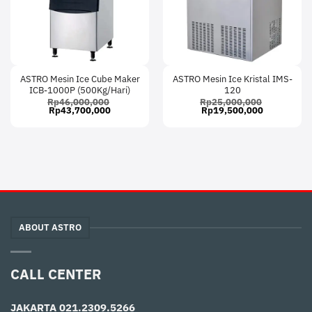
ASTRO Mesin Ice Cube Maker
ASTRO Mesin Ice Kristal IMS-
ICB-1000P (500Kg/Hari)
120
Rp
46,000,000
Rp
25,000,000
Original
Current
Original
Current
Rp
43,700,000
Rp
19,500,000
price
price
price
price
was:
is:
was:
is:
Rp46,000,000.
Rp43,700,000.
Rp25,000,000.
Rp19,500,
ABOUT ASTRO
CALL CENTER
JAKARTA
021.2309.5266