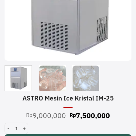
ASTRO Mesin Ice Kristal IM-25
Original
Current
9,000,000
7,500,000
Rp
Rp
price
price
ASTRO Mesin Ice Kristal IM-25 quantity
was:
is:
Rp9,000,000.
Rp7,500