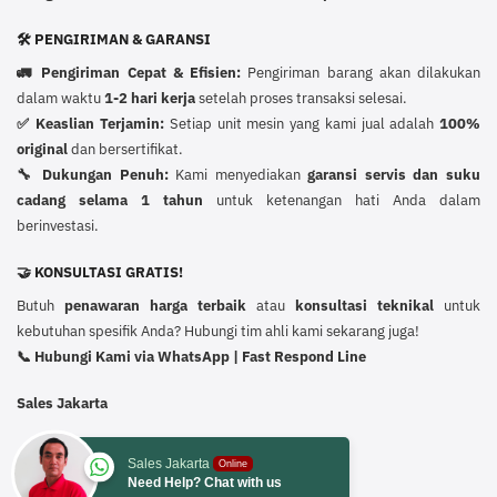
🛠️ PENGIRIMAN & GARANSI
🚛 Pengiriman Cepat & Efisien:
Pengiriman barang akan dilakukan
dalam waktu
1-2 hari kerja
setelah proses transaksi selesai.
✅ Keaslian Terjamin:
Setiap unit mesin yang kami jual adalah
100%
original
dan bersertifikat.
🔧 Dukungan Penuh:
Kami menyediakan
garansi servis dan suku
cadang selama 1 tahun
untuk ketenangan hati Anda dalam
berinvestasi.
🤝 KONSULTASI GRATIS!
Butuh
penawaran harga terbaik
atau
konsultasi teknikal
untuk
kebutuhan spesifik Anda? Hubungi tim ahli kami sekarang juga!
📞 Hubungi Kami via WhatsApp | Fast Respond Line
Sales Jakarta
Sales Jakarta
Online
Need Help? Chat with us