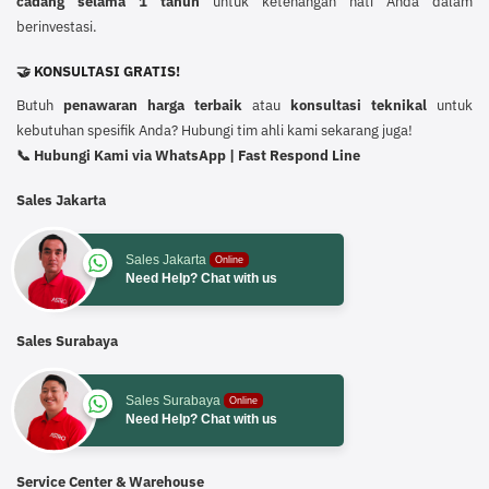
cadang selama 1 tahun
untuk ketenangan hati Anda dalam
berinvestasi.
🤝 KONSULTASI GRATIS!
Butuh
penawaran harga terbaik
atau
konsultasi teknikal
untuk
kebutuhan spesifik Anda? Hubungi tim ahli kami sekarang juga!
📞 Hubungi Kami via WhatsApp | Fast Respond Line
Sales Jakarta
Sales Jakarta
Online
Need Help? Chat with us
Sales Surabaya
Sales Surabaya
Online
Need Help? Chat with us
Service Center & Warehouse