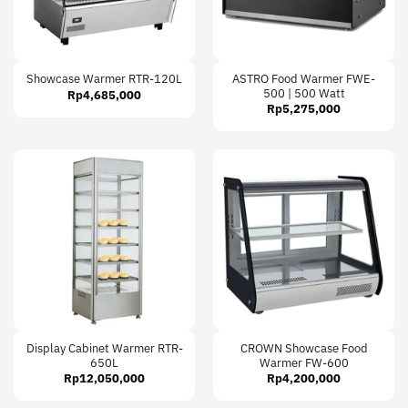
ASTRO Food Warmer FWE-
Showcase Warmer RTR-120L
500 | 500 Watt
Rp
4,685,000
Rp
5,275,000
Display Cabinet Warmer RTR-
CROWN Showcase Food
650L
Warmer FW-600
Rp
12,050,000
Rp
4,200,000