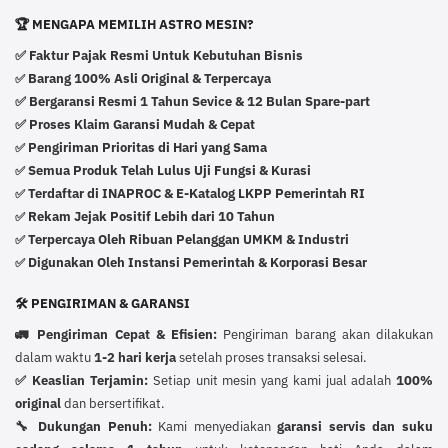
🏆 MENGAPA MEMILIH ASTRO MESIN?
✅ Faktur Pajak Resmi Untuk Kebutuhan Bisnis
Barang 100% Asli Original & Terpercaya
✅
✅ Bergaransi Resmi 1 Tahun Sevice & 12 Bulan Spare-part
✅ Proses Klaim Garansi Mudah & Cepat
Pengiriman Prioritas di Hari yang Sama
✅
Semua Produk Telah Lulus Uji Fungsi & Kurasi
✅
Terdaftar di INAPROC & E-Katalog LKPP Pemerintah RI
✅
Rekam Jejak Positif Lebih dari 10 Tahun
✅
Terpercaya Oleh Ribuan Pelanggan UMKM & Industri
✅
Digunakan Oleh Instansi Pemerintah & Korporasi Besar
✅
🛠️ PENGIRIMAN & GARANSI
🚛 Pengiriman Cepat & Efisien:
Pengiriman barang akan dilakukan
dalam waktu
1-2 hari kerja
setelah proses transaksi selesai.
✅ Keaslian Terjamin:
Setiap unit mesin yang kami jual adalah
100%
original
dan bersertifikat.
🔧 Dukungan Penuh:
Kami menyediakan
garansi servis dan suku