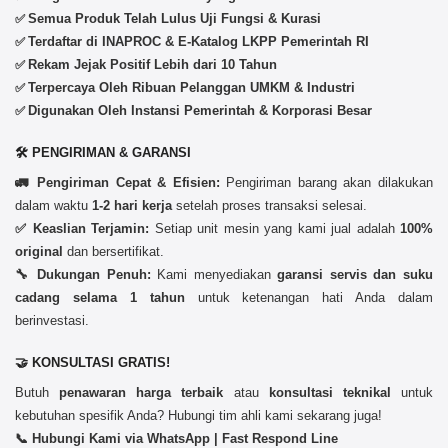
Semua Produk Telah Lulus Uji Fungsi & Kurasi
✅
Terdaftar di INAPROC & E-Katalog LKPP Pemerintah RI
✅
Rekam Jejak Positif Lebih dari 10 Tahun
✅
Terpercaya Oleh Ribuan Pelanggan UMKM & Industri
✅
Digunakan Oleh Instansi Pemerintah & Korporasi Besar
✅
🛠️ PENGIRIMAN & GARANSI
🚛 Pengiriman Cepat & Efisien:
Pengiriman barang akan dilakukan
dalam waktu
1-2 hari kerja
setelah proses transaksi selesai.
✅ Keaslian Terjamin:
Setiap unit mesin yang kami jual adalah
100%
original
dan bersertifikat.
🔧 Dukungan Penuh:
Kami menyediakan
garansi servis dan suku
cadang selama 1 tahun
untuk ketenangan hati Anda dalam
berinvestasi.
🤝 KONSULTASI GRATIS!
Butuh
penawaran harga terbaik
atau
konsultasi teknikal
untuk
kebutuhan spesifik Anda? Hubungi tim ahli kami sekarang juga!
📞 Hubungi Kami via WhatsApp | Fast Respond Line