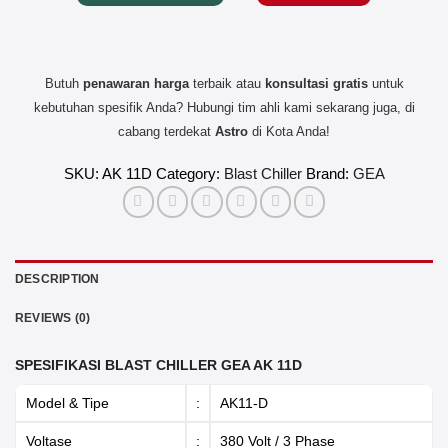
Chiller
&
Shock
Butuh
penawaran harga
terbaik atau
konsultasi
gratis
untuk
Freezer
AK-
kebutuhan spesifik Anda? Hubungi tim ahli kami sekarang juga, di
11D
cabang terdekat
Astro
di Kota Anda!
|
11
SKU:
AK 11D
Category:
Blast Chiller
Brand:
GEA
Rak
quantity
DESCRIPTION
REVIEWS (0)
SPESIFIKASI BLAST CHILLER GEA AK 11D
Model & Tipe
:
AK11-D
Voltase
:
380 Volt / 3 Phase