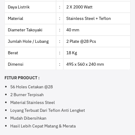
Daya Listrik
:
2 X 2000 Watt
Material
:
Stainless Steel + Teflon
Diameter Takoyaki
:
40 mm
Jumlah Hole / Lubang
:
2 Plate @28 Pcs
Berat
:
18 Kg
Dimensi
:
495 x 560 x 240 mm
FITUR PRODUCT :
56 Holes Cetakan @28
2 Burner Terpisah
Material Stainless Steel
Loyang Terbuat Dari Teflon Anti Lengket
Mudah Dibersihkan
Hasil Lebih Cepat Matang & Merata