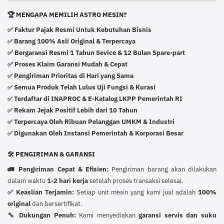
🏆 MENGAPA MEMILIH ASTRO MESIN?
✅ Faktur Pajak Resmi Untuk Kebutuhan Bisnis
Barang 100% Asli Original & Terpercaya
✅
✅ Bergaransi Resmi 1 Tahun Sevice & 12 Bulan Spare-part
✅ Proses Klaim Garansi Mudah & Cepat
Pengiriman Prioritas di Hari yang Sama
✅
Semua Produk Telah Lulus Uji Fungsi & Kurasi
✅
Terdaftar di INAPROC & E-Katalog LKPP Pemerintah RI
✅
Rekam Jejak Positif Lebih dari 10 Tahun
✅
Terpercaya Oleh Ribuan Pelanggan UMKM & Industri
✅
Digunakan Oleh Instansi Pemerintah & Korporasi Besar
✅
🛠️ PENGIRIMAN & GARANSI
🚛 Pengiriman Cepat & Efisien:
Pengiriman barang akan dilakukan
dalam waktu
1-2 hari kerja
setelah proses transaksi selesai.
✅ Keaslian Terjamin:
Setiap unit mesin yang kami jual adalah
100%
original
dan bersertifikat.
🔧 Dukungan Penuh:
Kami menyediakan
garansi servis dan suku