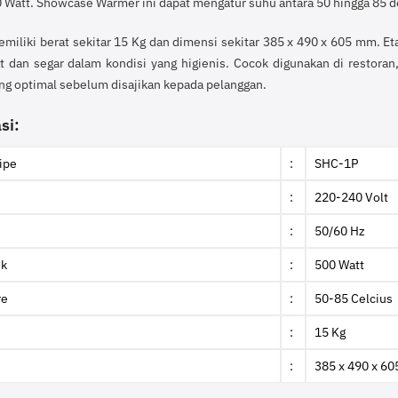
 Watt. Showcase Warmer ini dapat mengatur suhu antara 50 hingga 85 d
emiliki berat sekitar 15 Kg dan dimensi sekitar 385 x 490 x 605 mm. 
t dan segar dalam kondisi yang higienis. Cocok digunakan di restor
g optimal sebelum disajikan kepada pelanggan.
si:
ipe
:
SHC-1P
:
220-240 Volt
:
50/60 Hz
ik
:
500 Watt
re
:
50-85 Celcius
:
15 Kg
:
385 x 490 x 6