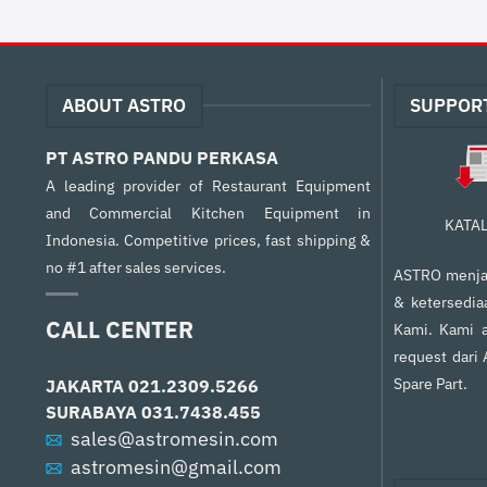
ABOUT ASTRO
SUPPOR
PT ASTRO PANDU PERKASA
A leading provider of Restaurant Equipment
and Commercial Kitchen Equipment in
KATA
Indonesia. Competitive prices, fast shipping &
no #1 after sales services.
ASTRO menjam
& ketersedia
CALL CENTER
Kami. Kami a
request dari
Spare Part.
JAKARTA
021.2309.5266
SURABAYA
031.7438.455
sales@astromesin.com
astromesin@gmail.com