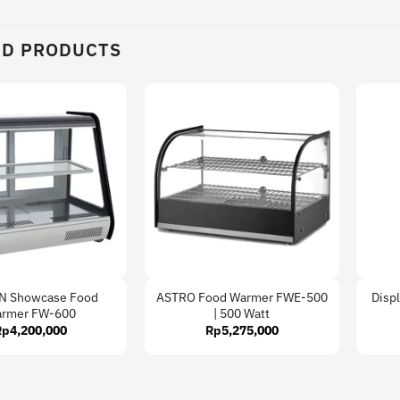
ED PRODUCTS
 Showcase Food
ASTRO Food Warmer FWE-500
Disp
rmer FW-600
| 500 Watt
Rp
4,200,000
Rp
5,275,000