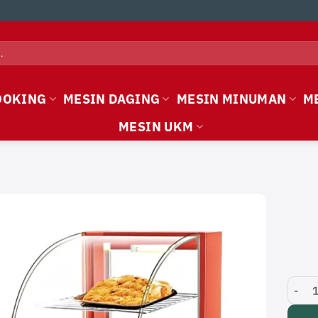
OOKING
MESIN DAGING
MESIN MINUMAN
M
MESIN UKM
Showc