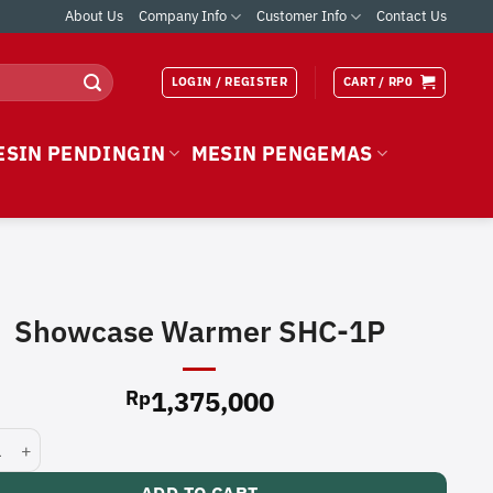
About Us
Company Info
Customer Info
Contact Us
LOGIN / REGISTER
CART /
RP
0
ESIN PENDINGIN
MESIN PENGEMAS
Showcase Warmer SHC-1P
1,375,000
Rp
ase Warmer SHC-1P quantity