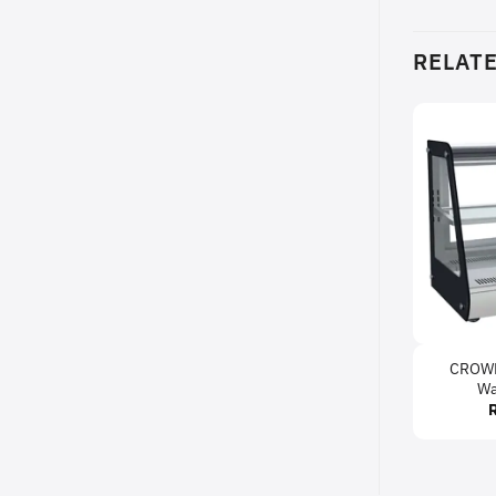
RELAT
CROWN
Wa