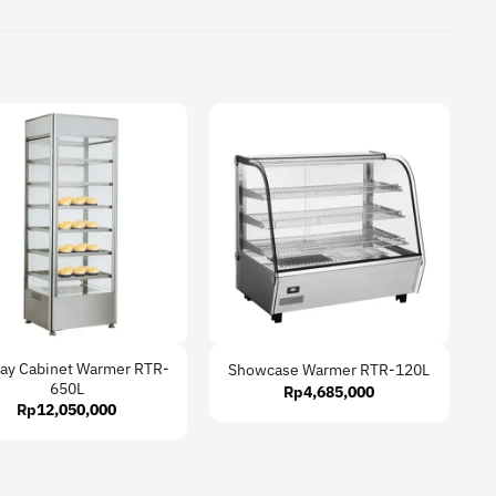
lay Cabinet Warmer RTR-
Showcase Warmer RTR-120L
650L
Rp
4,685,000
Rp
12,050,000