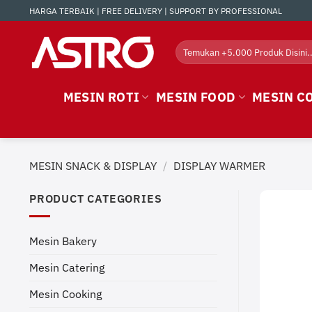
Skip
HARGA TERBAIK | FREE DELIVERY | SUPPORT BY PROFESSIONAL
to
content
Search
for:
MESIN ROTI
MESIN FOOD
MESIN C
MESIN SNACK & DISPLAY
/
DISPLAY WARMER
PRODUCT CATEGORIES
Mesin Bakery
Mesin Catering
Mesin Cooking