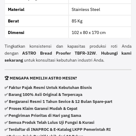
Material
Stainless Steel
Berat
85 Kg
Dimensi
102 x 80 x 170 cm
Tingkatkan konsistensi dan kapasitas produksi roti Anda
dengan
ASTRO Bread Proofer TBFR-32W
.
Hubungi kami
sekarang
untuk konsultasi kebutuhan industri Anda.
🏆 MENGAPA MEMILIH ASTRO MESIN?
✅ Faktur Pajak Resmi Untuk Kebutuhan Bisnis
Barang 100% Asli Original & Terpercaya
✅
✅ Bergaransi Resmi 1 Tahun Sevice & 12 Bulan Spare-part
✅ Proses Klaim Garansi Mudah & Cepat
Pengiriman Prioritas di Hari yang Sama
✅
Semua Produk Telah Lulus Uji Fungsi & Kurasi
✅
Terdaftar di INAPROC & E-Katalog LKPP Pemerintah RI
✅