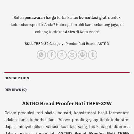
Butuh
penawaran harga
terbaik atau
konsultasi
gratis
untuk
kebutuhan spesifik Anda? Hubungi tim ahli kami sekarang juga, di
cabang terdekat
Astro
di Kota Anda!
SKU:
TBFR-32
Category:
Proofer Roti
Brand:
ASTRO
DESCRIPTION
REVIEWS (0)
ASTRO Bread Proofer Roti TBFR-32W
Dalam produksi roti skala industri, konsistensi hasil fermentasi
adalah kunci keberhasilan. Proses proofing yang tidak terkontrol
dapat menyebabkan variasi kualitas yang tidak dapat diterima
dalam operasi komersial.
ASTRO Bread Proofer Roti TBFR-