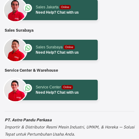
Sales Jakarta
Online
Need Help? Chat with us
Sales Surabaya
Sales Surabaya
Online
Need Help? Chat with us
Service Center & Warehouse
Service Center
Online
Need Help? Chat with us
PT. Astro Pandu Perkasa
Importir & Distributor Resmi Mesin Industri, UMKM, & Horeka — Solusi
Tepat untuk Pertumbuhan Usaha Anda.