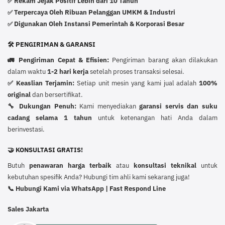
Rekam Jejak Positif Lebih dari 10 Tahun
✅
Terpercaya Oleh Ribuan Pelanggan UMKM & Industri
✅
Digunakan Oleh Instansi Pemerintah & Korporasi Besar
✅
🛠️ PENGIRIMAN & GARANSI
🚛 Pengiriman Cepat & Efisien:
Pengiriman barang akan dilakukan
dalam waktu
1-2 hari kerja
setelah proses transaksi selesai.
✅ Keaslian Terjamin:
Setiap unit mesin yang kami jual adalah
100%
original
dan bersertifikat.
🔧 Dukungan Penuh:
Kami menyediakan
garansi servis dan suku
cadang selama 1 tahun
untuk ketenangan hati Anda dalam
berinvestasi.
🤝 KONSULTASI GRATIS!
Butuh
penawaran harga terbaik
atau
konsultasi teknikal
untuk
kebutuhan spesifik Anda? Hubungi tim ahli kami sekarang juga!
📞 Hubungi Kami via WhatsApp | Fast Respond Line
Sales Jakarta