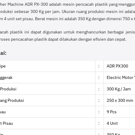
sher Machine ADR PX-300 adalah mesin pencacah plastik yang mengguna
roduksi sebesar 300 Kg per jam. Ukuran ruang produksi mesin ini adal
am 4 unit set pisau. Berat mesin ini adalah 350 Kg dengan dimensi 750 
cah plastik ini dapat digunakan untuk menghancurkan berbagai jenis
proses pencacahan plastik dapat dilakukan dengan efisien dan cepat.
si:
ipe
:
ADR PX300
ggerak
:
Electric Motor
 Produksi
:
300 Kg / Jam
ang Produksi
:
250 x 300 mm
sau
:
9 Pcs
t Pisau
:
4 Unit
in
:
350 Kg