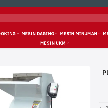
OOKING
MESIN DAGING
MESIN MINUMAN
M
MESIN UKM
P
Plasti