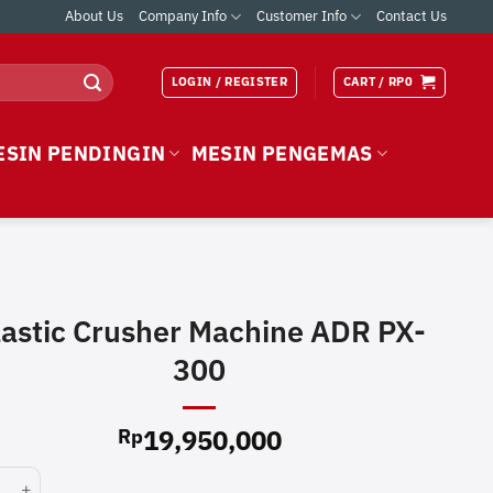
About Us
Company Info
Customer Info
Contact Us
LOGIN / REGISTER
CART /
RP
0
ESIN PENDINGIN
MESIN PENGEMAS
lastic Crusher Machine ADR PX-
300
19,950,000
Rp
c Crusher Machine ADR PX-300 quantity