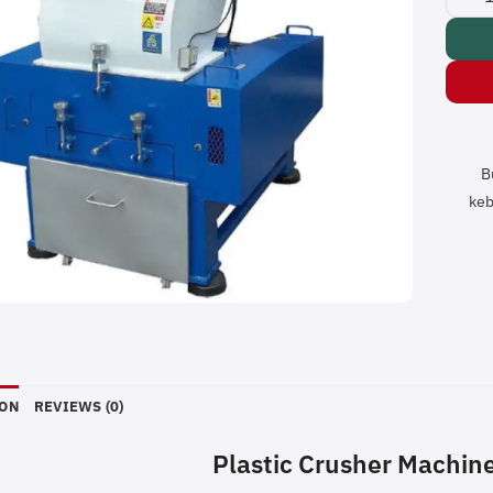
B
keb
ION
REVIEWS (0)
Plastic Crusher Machin