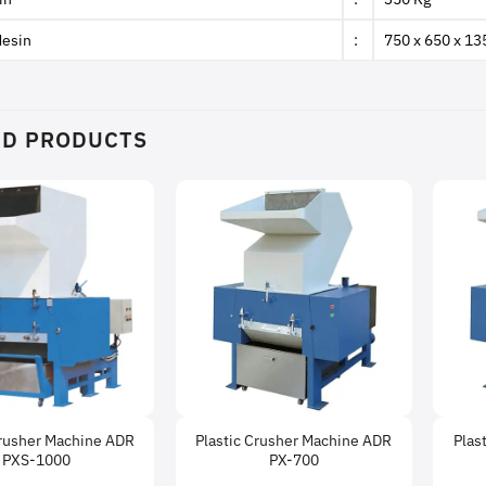
Mesin
:
750 x 650 x 1
ED PRODUCTS
Crusher Machine ADR
Plastic Crusher Machine ADR
Plas
PXS-1000
PX-700