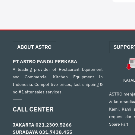
ABOUT ASTRO
SUPPOR
PT ASTRO PANDU PERKASA
A leading provider of Restaurant Equipment
and Commercial Kitchen Equipment in
KATA
Indonesia. Competitive prices, fast shipping &
no #1 after sales services.
ASTRO menjam
& ketersedia
CALL CENTER
Kami. Kami a
request dari
Spare Part.
JAKARTA
021.2309.5266
SURABAYA
031.7438.455