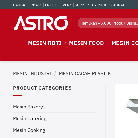
Skip
HARGA TERBAIK | FREE DELIVERY | SUPPORT BY PROFESSIONAL
to
content
Search
for:
MESIN ROTI
MESIN FOOD
MESIN C
MESIN INDUSTRI
/
MESIN CACAH PLASTIK
PRODUCT CATEGORIES
Mesin Bakery
Mesin Catering
Mesin Cooking