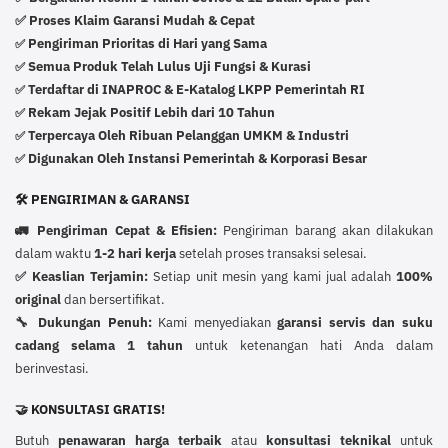
✅ Proses Klaim Garansi Mudah & Cepat
Pengiriman Prioritas di Hari yang Sama
✅
Semua Produk Telah Lulus Uji Fungsi & Kurasi
✅
Terdaftar di INAPROC & E-Katalog LKPP Pemerintah RI
✅
Rekam Jejak Positif Lebih dari 10 Tahun
✅
Terpercaya Oleh Ribuan Pelanggan UMKM & Industri
✅
Digunakan Oleh Instansi Pemerintah & Korporasi Besar
✅
🛠️ PENGIRIMAN & GARANSI
🚛 Pengiriman Cepat & Efisien:
Pengiriman barang akan dilakukan
dalam waktu
1-2 hari kerja
setelah proses transaksi selesai.
✅ Keaslian Terjamin:
Setiap unit mesin yang kami jual adalah
100%
original
dan bersertifikat.
🔧 Dukungan Penuh:
Kami menyediakan
garansi servis dan suku
cadang selama 1 tahun
untuk ketenangan hati Anda dalam
berinvestasi.
🤝 KONSULTASI GRATIS!
Butuh
penawaran harga terbaik
atau
konsultasi teknikal
untuk