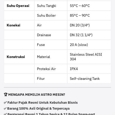
Suhu Operasi
Suhu Tangki
55°C – 60°C
Suhu Boiler
85°C – 90°C
Koneksi
Air
DN 20 (3/4″)
Drainase
DN 32 (1 1/4″)
Fuse
20 A (slow)
Stainless Steel AISI
Konstruksi
Material
304
Proteksi Air
IPX4
Fitur
Self-cleaning Tank
🏆 MENGAPA MEMILIH ASTRO MESIN?
✅ Faktur Pajak Resmi Untuk Kebutuhan Bisnis
Barang 100% Asli Original & Terpercaya
✅
✅ Bergaransi Resmi 1 Tahun Sevice & 12 Bulan Spare-part