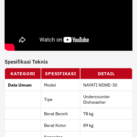
Spesifikasi Teknis
KATEGORI
SPESIFIKASI
DETAIL
Data Umum
Model
NAYATI NDWE-30
Undercounter
Tipe
Dishwasher
Berat Bersih
78 kg
Berat Kotor
89 kg
Kapasitas