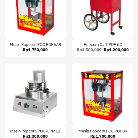
Mesin Popcorn POC POP6AR
Popcorn Cart POP 6C
Original
Curr
Rp
1,750,000
Rp
1,500,000
Rp
1,200,000
price
price
was:
is:
Rp1,500,000.
Rp1,
Mesin Popcorn POC-GPM12
Mesin Popcorn POC POPBR
Rp
1,300,000
Rp
1,700,000