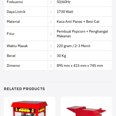
Frekuensi
:
50/60Hz
Daya Listrik
:
1730 Watt
Material
:
Kaca Anti Panas + Besi Cat
Pembuat Popcorn + Penghangat
Fitur
:
Makanan
Waktu Masak
:
220 gram / 2-3 Menit
Berat
:
30 Kg
Dimensi
:
895 mm x 415 mm x 745 mm
RELATED PRODUCTS