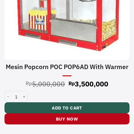
Mesin Popcorn POC POP6AD With Warmer
Original
Current
5,000,000
3,500,000
Rp
Rp
price
price
Mesin Popcorn POC POP6AD With Warmer quantity
was:
is:
Rp5,000,000.
Rp3,500
ADD TO CART
BUY NOW