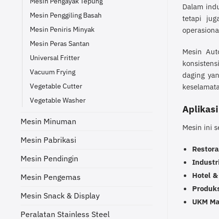
Mesin Pengayak Tepung
Dalam indu
Mesin Penggiling Basah
tetapi ju
Mesin Peniris Minyak
operasional
Mesin Peras Santan
Mesin Aut
Universal Fritter
konsistens
Vacuum Frying
daging ya
Vegetable Cutter
keselamata
Vegetable Washer
Aplikasi
Mesin Minuman
Mesin ini 
Mesin Pabrikasi
Restora
Mesin Pendingin
Industr
Hotel &
Mesin Pengemas
Produk
Mesin Snack & Display
UKM Ma
Peralatan Stainless Steel