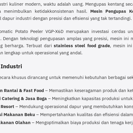
stri kuliner modern, waktu adalah uang. Mengupas kentang sec
ga menimbulkan ketidakkonsistenan hasil.
Mesin Pengupas K
 dapur industri dengan presisi dan efisiensi yang tak tertandingi.
omatic Potato Peeler VGP-X6D merupakan investasi cerdas u
i. Dengan teknologi pengupasan amplas yang presisi, mesin i
ng berharga. Terbuat dari
stainless steel food grade
, mesin in
n lengkap untuk operasional yang andal.
 Industri
secara khusus dirancang untuk memenuhi kebutuhan berbagai sekt
n Rantai & Fast Food
– Memastikan keseragaman produk dan ket
i Catering & Jasa Boga
– Meningkatkan kapasitas produksi untuk
 Resort
– Mendukung operasional dapur yang membutuhkan konsis
si Makanan Beku
– Mempertahankan kualitas dan efisiensi dala
kanan Olahan
– Mengoptimalkan biaya produksi dan tenaga kerj