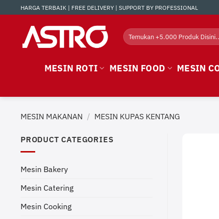
Skip
HARGA TERBAIK | FREE DELIVERY | SUPPORT BY PROFESSIONAL
to
content
Search
for:
MESIN ROTI
MESIN FOOD
MESIN C
MESIN MAKANAN
/
MESIN KUPAS KENTANG
PRODUCT CATEGORIES
Mesin Bakery
Mesin Catering
Mesin Cooking