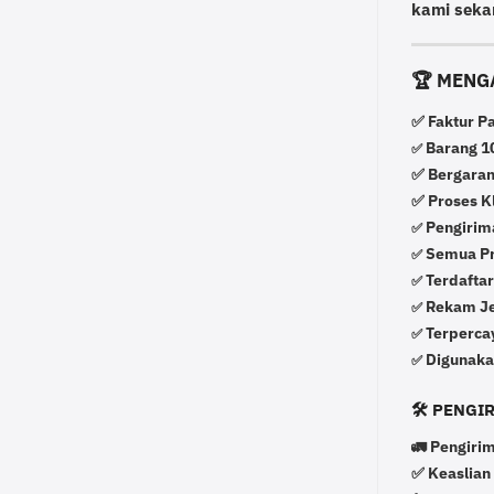
kami seka
🏆 MENG
✅ Faktur P
Barang 10
✅
✅ Bergaran
✅ Proses K
Pengirima
✅
Semua Pro
✅
Terdafta
✅
Rekam Jej
✅
Terperca
✅
Digunaka
✅
🛠️ PENG
🚛 Pengirim
✅ Keaslian