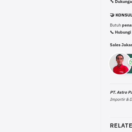
🔧 Dukunga
🤝 KONSUL
Butuh
pena
📞 Hubungi
Sales Jaka
PT. Astro 
Importir & 
RELAT