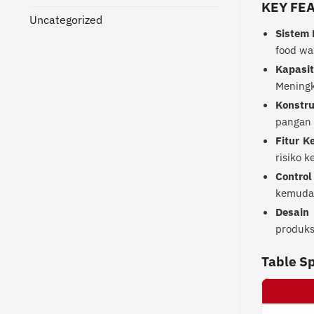
KEY FE
Uncategorized
Sistem 
food wa
Kapasi
Meningk
Konstru
pangan 
Fitur K
risiko 
Control
kemudah
Desain
produksi
Table S