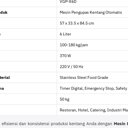
VGP-X6D
oduk
Mesin Pengupas Kentang Otomatis
57 x 33.5 x 84.5 cm
s
6 Liter
100-180 kg/jam
370 W
220 V / 50 Hz
erial
Stainless Steel Food Grade
ma
Timer Digital, Emergency Stop, Safety
50 kg
Restoran, Hotel, Catering, Industri M
 efisiensi dan konsistensi produksi kentang Anda dengan
Mesin 