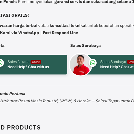
n Penuh:
Kami menyediakan
garansi servis dan suku cadang selama 
TASI GRATIS!
waran harga terbaik
atau
konsultasi teknikal
untuk kebutuhan spesifik
 Kami via WhatsApp | Fast Respond Line
rta
Sales Surabaya
Sales Jakarta
Sales Surabaya
Online
Onli
Need Help? Chat with us
Need Help? Chat wi
Pandu Perkasa
Distributor Resmi Mesin Industri, UMKM, & Horeka — Solusi Tepat untuk
ED PRODUCTS