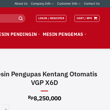
About Us
Company Info
Customer Info
Contact Us
LOGIN / REGISTER
CART /
RP
0
ESIN PENDINGIN
MESIN PENGEMAS
sin Pengupas Kentang Otomatis
VGP X6D
8,250,000
Rp
Pengupas Kentang Otomatis VGP X6D quantity