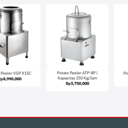
Potato Peeler ATP-8P |
 Peeler VGP X15C
Po
Kapasitas 250 Kg/Jam
Rp
8,990,000
Rp
5,750,000