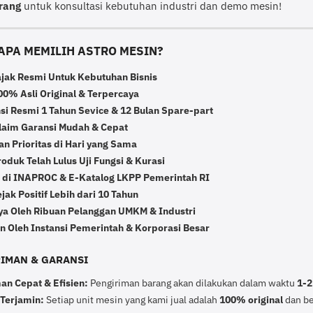
rang
untuk konsultasi kebutuhan industri dan demo mesin!
APA MEMILIH ASTRO MESIN?
ajak Resmi Untuk Kebutuhan Bisnis
0% Asli Original & Terpercaya
si Resmi 1 Tahun Sevice & 12 Bulan Spare-part
laim Garansi Mudah & Cepat
n Prioritas di Hari yang Sama
duk Telah Lulus Uji Fungsi & Kurasi
r di INAPROC & E-Katalog LKPP Pemerintah RI
ak Positif Lebih dari 10 Tahun
ya Oleh Ribuan Pelanggan UMKM & Industri
n Oleh Instansi Pemerintah & Korporasi Besar
IRIMAN & GARANSI
an Cepat & Efisien:
Pengiriman barang akan dilakukan dalam waktu
1-2
 Terjamin:
Setiap unit mesin yang kami jual adalah
100% original
dan ber