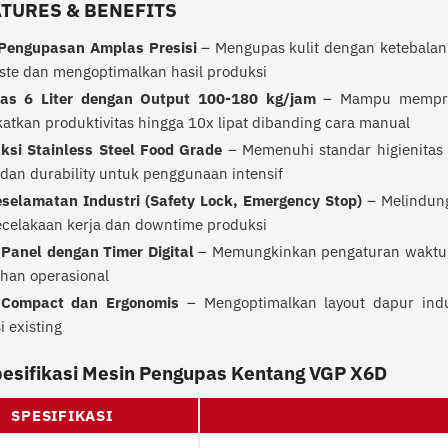
ATURES & BENEFITS
Pengupasan Amplas Presisi
– Mengupas kulit dengan ketebalan
ste dan mengoptimalkan hasil produksi
tas 6 Liter dengan Output 100-180 kg/jam
– Mampu mempros
atkan produktivitas hingga 10x lipat dibanding cara manual
ksi Stainless Steel Food Grade
– Memenuhi standar higienitas 
dan durability untuk penggunaan intensif
eselamatan Industri (Safety Lock, Emergency Stop)
– Melindung
kecelakaan kerja dan downtime produksi
 Panel dengan Timer Digital
– Memungkinkan pengaturan waktu p
an operasional
 Compact dan Ergonomis
– Mengoptimalkan layout dapur indu
 existing
pesifikasi Mesin Pengupas Kentang VGP X6D
SPESIFIKASI