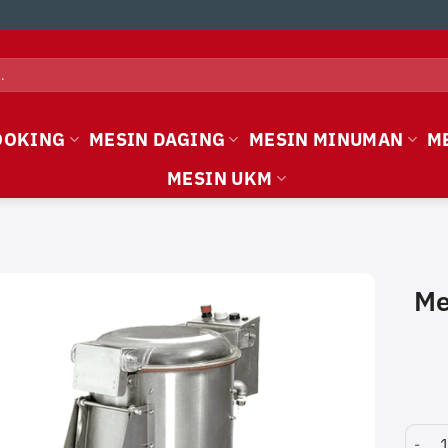
OOKING
MESIN DAGING
MESIN MINUMAN
M
MESIN UKM
Me
Mesin 