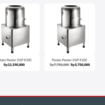
tato Peeler VGP X30C
Potato Peeler VGP X10C
Original
Current
Rp
13,190,000
Rp
7,750,000
Rp
5,750,000
price
price
was:
is:
Rp7,750,000.
Rp5,750,0