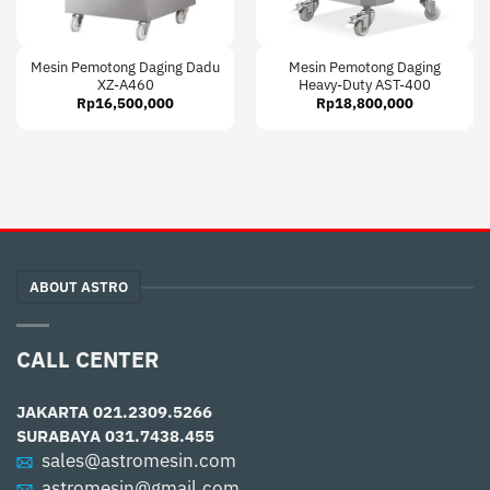
Mesin Pemotong Daging Dadu
Mesin Pemotong Daging
XZ-A460
Heavy-Duty AST-400
Rp
16,500,000
Rp
18,800,000
ABOUT ASTRO
CALL CENTER
JAKARTA
021.2309.5266
SURABAYA
031.7438.455
sales@astromesin.com
astromesin@gmail.com