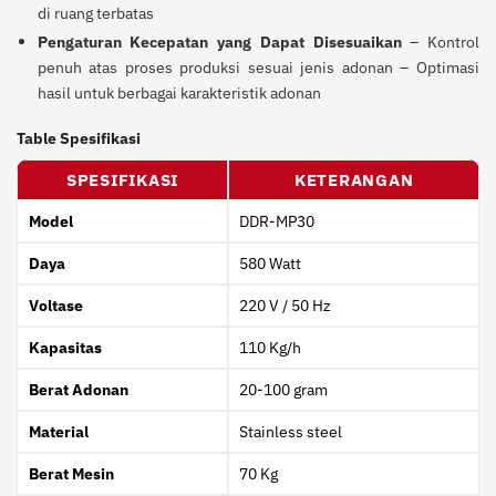
di ruang terbatas
Pengaturan Kecepatan yang Dapat Disesuaikan
– Kontrol
penuh atas proses produksi sesuai jenis adonan – Optimasi
hasil untuk berbagai karakteristik adonan
Table Spesifikasi
SPESIFIKASI
KETERANGAN
Model
DDR-MP30
Daya
580 Watt
Voltase
220 V / 50 Hz
Kapasitas
110 Kg/h
Berat Adonan
20-100 gram
Material
Stainless steel
Berat Mesin
70 Kg