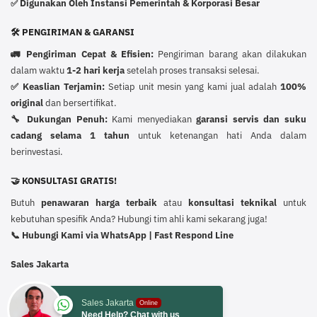
Digunakan Oleh Instansi Pemerintah & Korporasi Besar
✅
🛠️ PENGIRIMAN & GARANSI
🚛 Pengiriman Cepat & Efisien:
Pengiriman barang akan dilakukan
dalam waktu
1-2 hari kerja
setelah proses transaksi selesai.
✅ Keaslian Terjamin:
Setiap unit mesin yang kami jual adalah
100%
original
dan bersertifikat.
🔧 Dukungan Penuh:
Kami menyediakan
garansi servis dan suku
cadang selama 1 tahun
untuk ketenangan hati Anda dalam
berinvestasi.
🤝 KONSULTASI GRATIS!
Butuh
penawaran harga terbaik
atau
konsultasi teknikal
untuk
kebutuhan spesifik Anda? Hubungi tim ahli kami sekarang juga!
📞 Hubungi Kami via WhatsApp | Fast Respond Line
Sales Jakarta
Sales Jakarta
Online
Need Help? Chat with us