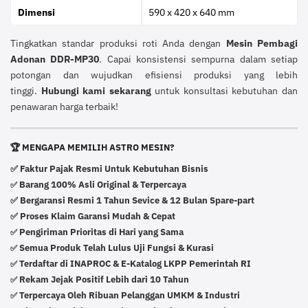
Dimensi
590 x 420 x 640 mm
Tingkatkan standar produksi roti Anda dengan
Mesin Pembagi
Adonan DDR-MP30
. Capai konsistensi sempurna dalam setiap
potongan dan wujudkan efisiensi produksi yang lebih
tinggi.
Hubungi kami sekarang
untuk konsultasi kebutuhan dan
penawaran harga terbaik!
🏆 MENGAPA MEMILIH ASTRO MESIN?
✅ Faktur Pajak Resmi Untuk Kebutuhan Bisnis
Barang 100% Asli Original & Terpercaya
✅
✅ Bergaransi Resmi 1 Tahun Sevice & 12 Bulan Spare-part
✅ Proses Klaim Garansi Mudah & Cepat
Pengiriman Prioritas di Hari yang Sama
✅
Semua Produk Telah Lulus Uji Fungsi & Kurasi
✅
Terdaftar di INAPROC & E-Katalog LKPP Pemerintah RI
✅
Rekam Jejak Positif Lebih dari 10 Tahun
✅
Terpercaya Oleh Ribuan Pelanggan UMKM & Industri
✅