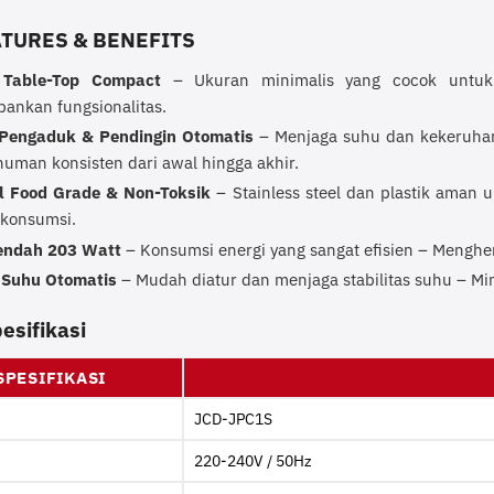
ATURES & BENEFITS
 Table-Top Compact
– Ukuran minimalis yang cocok untuk
ankan fungsionalitas.
 Pengaduk & Pendingin Otomatis
– Menjaga suhu dan kekeruhan
numan konsisten dari awal hingga akhir.
l Food Grade & Non-Toksik
– Stainless steel dan plastik aman
konsumsi.
endah 203 Watt
– Konsumsi energi yang sangat efisien – Menghema
 Suhu Otomatis
– Mudah diatur dan menjaga stabilitas suhu – Min
esifikasi
SPESIFIKASI
JCD-JPC1S
220-240V / 50Hz