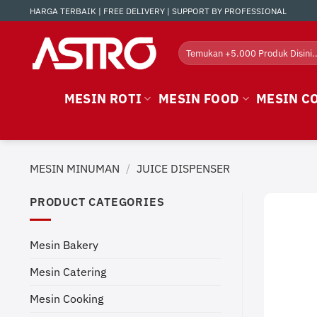
Skip
HARGA TERBAIK | FREE DELIVERY | SUPPORT BY PROFESSIONAL
to
content
Search
for:
MESIN ROTI
MESIN FOOD
MESIN C
MESIN MINUMAN
/
JUICE DISPENSER
PRODUCT CATEGORIES
Mesin Bakery
Mesin Catering
Mesin Cooking