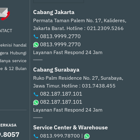
Cabang Jakarta
Permata Taman Palem No. 17, Kalideres,
Jakarta Barat.
Hotline : 021.2309.5266
NTACT
0813.9999.2770
0813.9999.2770
eknisi handal
Layanan Fast Respond 24 Jam
egera Hubungi
anya service
ce & 12 Bulan
Cabang Surabaya
Ruko Palm Residence No. 27, Surabaya,
Jawa Timur.
Hotline : 031.7438.455
082.187.187.101
082.187.187.101
Layanan Fast Respond 24 Jam
PERKASA
Service Center & Warehouse
9.8057
0813.999.78700
|