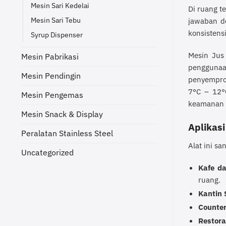
Mesin Sari Kedelai
Di ruang 
Mesin Sari Tebu
jawaban d
konsistens
Syrup Dispenser
Mesin Jus
Mesin Pabrikasi
penggunaa
Mesin Pendingin
penyemprot
7°C – 12°C
Mesin Pengemas
keamanan 
Mesin Snack & Display
Aplikasi
Peralatan Stainless Steel
Alat ini sa
Uncategorized
Kafe da
ruang.
Kantin 
Counter
Restor