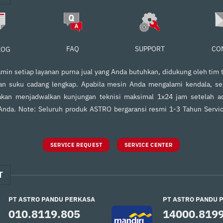
FAQ
SUPPORT
CO
LOG
in setiap layanan purna jual yang Anda butuhkan, didukung oleh tim t
an suku cadang lengkap. Apabila mesin Anda mengalami kendala, s
kan menjadwalkan kunjungan teknisi maksimal 1x24 jam setelah ad
 Anda. Note: Seluruh produk ASTRO bergaransi resmi 1-3 Tahun Servi
SERVICE REQUEST
SERVICE CENTER
T
PT ASTRO PANDU PERKASA
PT ASTRO PANDU 
010.8119.805
14000.819