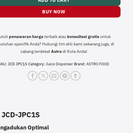
ADD TO CART
BUY NOW
utuh
penawaran harga
terbaik atau
konsultasi
gratis
untuk
utuhan spesifik Anda? Hubungi tim ahli kami sekarang juga, di
cabang terdekat
Astro
di Kota Anda!
SKU:
JCD JPC1S
Category:
Juice Dispenser
Brand:
ASTRO FOOD
r JCD-JPC1S
engadukan Optimal