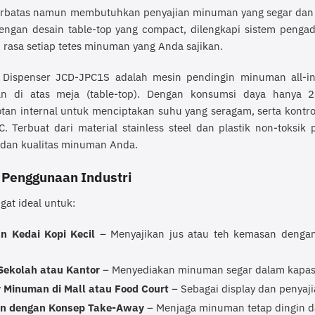
terbatas namun membutuhkan penyajian minuman yang segar da
engan desain table-top yang compact, dilengkapi sistem penga
i rasa setiap tetes minuman yang Anda sajikan.
 Dispenser JCD-JPC1S adalah mesin pendingin minuman all-in-
n di atas meja (table-top). Dengan konsumsi daya hanya 
an internal untuk menciptakan suhu yang seragam, serta kontr
. Terbuat dari material stainless steel dan plastik non-tok
dan kualitas minuman Anda.
 Penggunaan Industri
ngat ideal untuk:
n Kedai Kopi Kecil
– Menyajikan jus atau teh kemasan dengan
Sekolah atau Kantor
– Menyediakan minuman segar dalam kapasi
 Minuman di Mall atau Food Court
– Sebagai display dan penyaji
an dengan Konsep Take-Away
– Menjaga minuman tetap dingin da