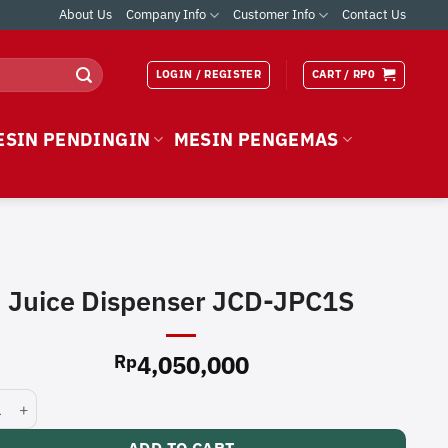
About Us
Company Info
Customer Info
Contact Us
LOGIN / REGISTER
CART /
RP
0
ESIN PENDINGIN
MESIN PENGEMAS
Juice Dispenser JCD-JPC1S
4,050,000
Rp
Dispenser JCD-JPC1S quantity