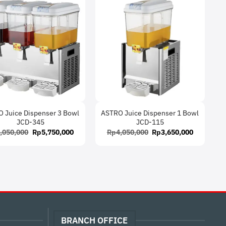
 Juice Dispenser 3 Bowl
ASTRO Juice Dispenser 1 Bowl
JCD-345
JCD-115
Original
Current
Original
Current
,050,000
Rp
5,750,000
Rp
4,050,000
Rp
3,650,000
price
price
price
price
was:
is:
was:
is:
Rp6,050,000.
Rp5,750,000.
Rp4,050,000.
Rp3,650,0
BRANCH OFFICE