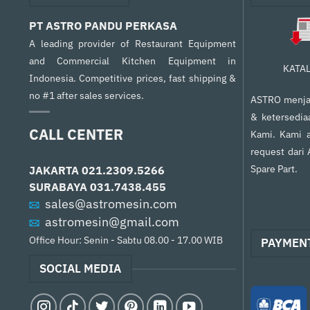
PT ASTRO PANDU PERKASA
A leading provider of Restaurant Equipment
and Commercial Kitchen Equipment in
KATA
Indonesia. Competitive prices, fast shipping &
no #1 after sales services.
ASTRO menjam
& ketersedia
CALL CENTER
Kami. Kami a
request dari
Spare Part.
JAKARTA
021.2309.5266
SURABAYA
031.7438.455
sales@astromesin.com
astromesin@gmail.com
Office Hour: Senin - Sabtu 08.00 - 17.00 WIB
PAYMEN
SOCIAL MEDIA