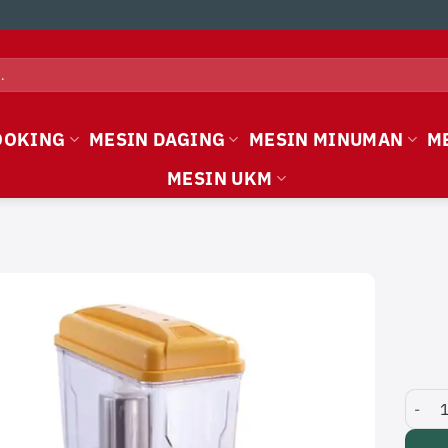
OOKING
MESIN DAGING
MESIN MINUMAN
M
MESIN UKM
Juice 