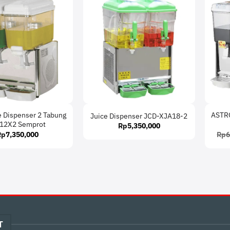
 Dispenser 2 Tabung
ASTRO
Juice Dispenser JCD-XJA18-2
-12X2 Semprot
Rp
5,350,000
Rp
7,350,000
Rp
6
T