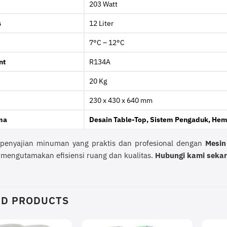
203 Watt
s
12 Liter
7°C – 12°C
nt
R134A
20 Kg
230 x 430 x 640 mm
ma
Desain Table-Top, Sistem Pengaduk, Hem
penyajian minuman yang praktis dan profesional dengan
Mesin
mengutamakan efisiensi ruang dan kualitas.
Hubungi kami seka
ED PRODUCTS