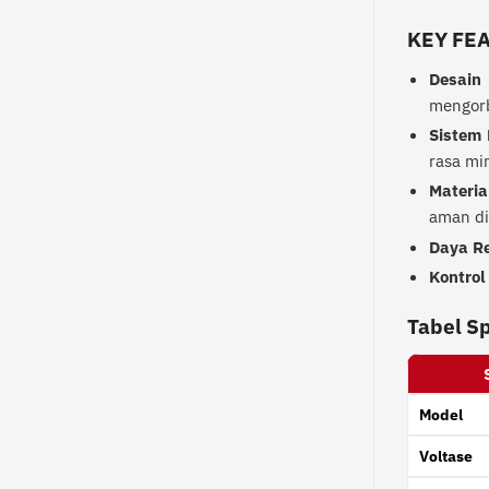
KEY FE
Desain
mengorb
Sistem
rasa mi
Materia
aman di
Daya R
Kontrol
Tabel Sp
Model
Voltase