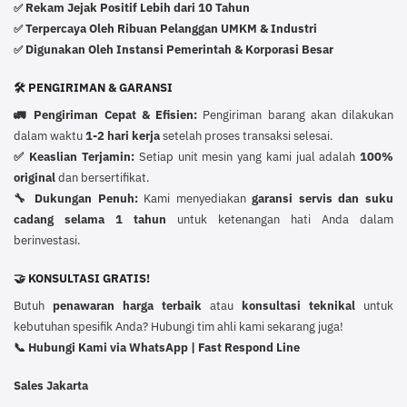
Rekam Jejak Positif Lebih dari 10 Tahun
✅
Terpercaya Oleh Ribuan Pelanggan UMKM & Industri
✅
Digunakan Oleh Instansi Pemerintah & Korporasi Besar
✅
🛠️ PENGIRIMAN & GARANSI
🚛 Pengiriman Cepat & Efisien:
Pengiriman barang akan dilakukan
dalam waktu
1-2 hari kerja
setelah proses transaksi selesai.
✅ Keaslian Terjamin:
Setiap unit mesin yang kami jual adalah
100%
original
dan bersertifikat.
🔧 Dukungan Penuh:
Kami menyediakan
garansi servis dan suku
cadang selama 1 tahun
untuk ketenangan hati Anda dalam
berinvestasi.
🤝 KONSULTASI GRATIS!
Butuh
penawaran harga terbaik
atau
konsultasi teknikal
untuk
kebutuhan spesifik Anda? Hubungi tim ahli kami sekarang juga!
📞 Hubungi Kami via WhatsApp | Fast Respond Line
Sales Jakarta