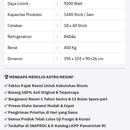
Daya Listrik
:
9200 Watt
Kapasitas Produksi
:
1440 Stick / Jam
Cetakan
:
18 x 40 Stick
Refrigeration
:
R404a
Berat
:
450 Kg
Dimensi
:
395 x 103 x 90+26 cm
🏆 MENGAPA MEMILIH ASTRO MESIN?
✅ Faktur Pajak Resmi Untuk Kebutuhan Bisnis
Barang 100% Asli Original & Terpercaya
✅
✅ Bergaransi Resmi 1 Tahun Sevice & 12 Bulan Spare-part
✅ Proses Klaim Garansi Mudah & Cepat
Pengiriman Prioritas di Hari yang Sama
✅
Semua Produk Telah Lulus Uji Fungsi & Kurasi
✅
Terdaftar di INAPROC & E-Katalog LKPP Pemerintah RI
✅