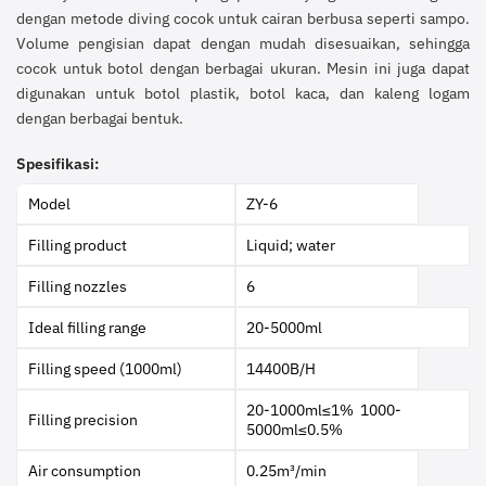
dengan metode diving cocok untuk cairan berbusa seperti sampo.
Volume pengisian dapat dengan mudah disesuaikan, sehingga
cocok untuk botol dengan berbagai ukuran. Mesin ini juga dapat
digunakan untuk botol plastik, botol kaca, dan kaleng logam
dengan berbagai bentuk.
Spesifikasi:
Model
ZY-6
Filling product
Liquid; water
Filling nozzles
6
Ideal filling range
20-5000ml
Filling speed (1000ml)
14400B/H
20-1000ml≤1% 1000-
Filling precision
5000ml≤0.5%
Air consumption
0.25m³/min