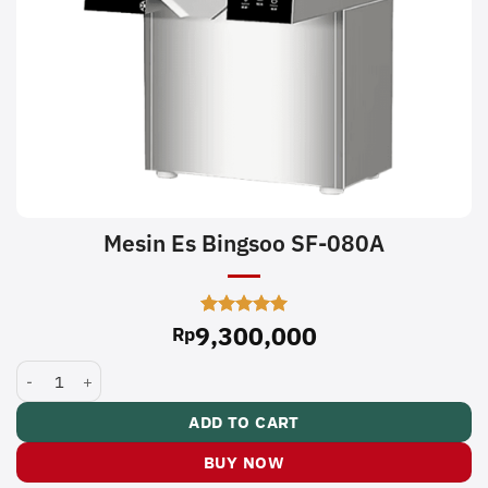
Mesin Es Bingsoo SF-080A
9,300,000
Rated
1
5
Rp
out of 5
based on
Mesin Es Bingsoo SF-080A quantity
customer
rating
ADD TO CART
BUY NOW