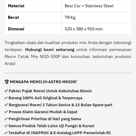
Material
Besi Cor + Stainless Steel
Berat
78 Kg
Dimensi
520 x 380 x 910 mm
Tingkatkan skala dan kualitas produksi mie Anda dengan teknologi
terdepan.
Hubungi kami sekarang
untuk informasi pemesanan
Mesin Cetak Mie NOD-300P dan konsultasi kebutuhan produksi
Anda!
🏆 MENGAPA MEMILIH ASTRO MESIN?
✅ Faktur Pajak Resmi Untuk Kebutuhan Bisnis
Barang 100% Asli Original & Terpercaya
✅
✅ Bergaransi Resmi 1 Tahun Sevice & 12 Bulan Spare-part
✅ Proses Klaim Garansi Mudah & Cepat
Pengiriman Prioritas di Hari yang Sama
✅
Semua Produk Telah Lulus Uji Fungsi & Kurasi
✅
Terdaftar di INAPROC & E-Katalog LKPP Pemerintah RI
✅