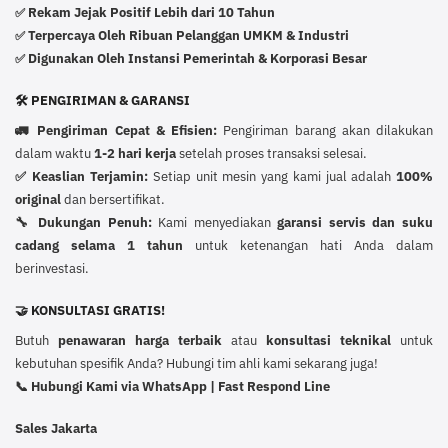
Rekam Jejak Positif Lebih dari 10 Tahun
✅
Terpercaya Oleh Ribuan Pelanggan UMKM & Industri
✅
Digunakan Oleh Instansi Pemerintah & Korporasi Besar
✅
🛠️ PENGIRIMAN & GARANSI
🚛 Pengiriman Cepat & Efisien:
Pengiriman barang akan dilakukan
dalam waktu
1-2 hari kerja
setelah proses transaksi selesai.
✅ Keaslian Terjamin:
Setiap unit mesin yang kami jual adalah
100%
original
dan bersertifikat.
🔧 Dukungan Penuh:
Kami menyediakan
garansi servis dan suku
cadang selama 1 tahun
untuk ketenangan hati Anda dalam
berinvestasi.
🤝 KONSULTASI GRATIS!
Butuh
penawaran harga terbaik
atau
konsultasi teknikal
untuk
kebutuhan spesifik Anda? Hubungi tim ahli kami sekarang juga!
📞 Hubungi Kami via WhatsApp | Fast Respond Line
Sales Jakarta