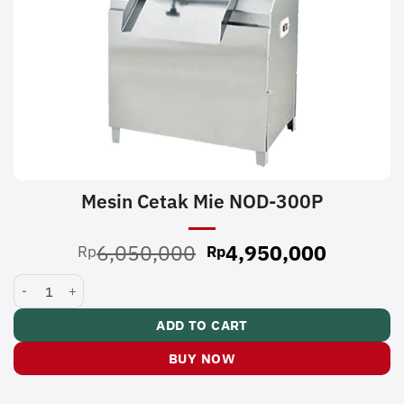
Mesin Cetak Mie NOD-300P
Original
Current
6,050,000
4,950,000
Rp
Rp
price
price
Mesin Cetak Mie NOD-300P quantity
was:
is:
Rp6,050,000.
Rp4,950
ADD TO CART
BUY NOW