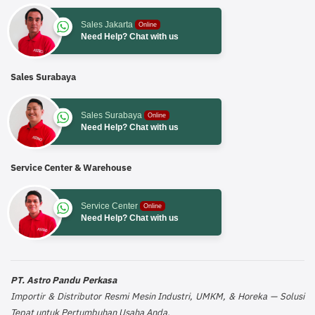
Sales Jakarta
Online
Need Help? Chat with us
Sales Surabaya
Sales Surabaya
Online
Need Help? Chat with us
Service Center & Warehouse
Service Center
Online
Need Help? Chat with us
PT. Astro Pandu Perkasa
Importir & Distributor Resmi Mesin Industri, UMKM, & Horeka — Solusi
Tepat untuk Pertumbuhan Usaha Anda.