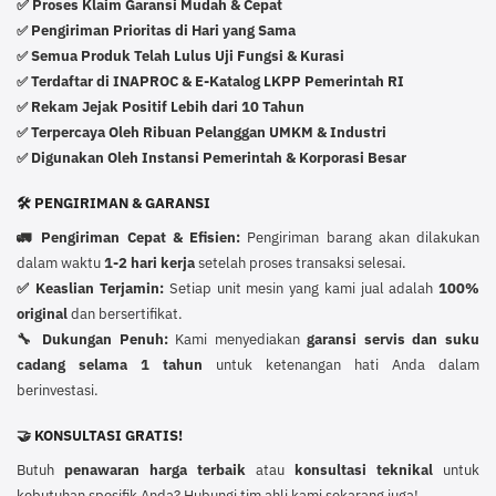
✅ Proses Klaim Garansi Mudah & Cepat
Pengiriman Prioritas di Hari yang Sama
✅
Semua Produk Telah Lulus Uji Fungsi & Kurasi
✅
Terdaftar di INAPROC & E-Katalog LKPP Pemerintah RI
✅
Rekam Jejak Positif Lebih dari 10 Tahun
✅
Terpercaya Oleh Ribuan Pelanggan UMKM & Industri
✅
Digunakan Oleh Instansi Pemerintah & Korporasi Besar
✅
🛠️ PENGIRIMAN & GARANSI
🚛 Pengiriman Cepat & Efisien:
Pengiriman barang akan dilakukan
dalam waktu
1-2 hari kerja
setelah proses transaksi selesai.
✅ Keaslian Terjamin:
Setiap unit mesin yang kami jual adalah
100%
original
dan bersertifikat.
🔧 Dukungan Penuh:
Kami menyediakan
garansi servis dan suku
cadang selama 1 tahun
untuk ketenangan hati Anda dalam
berinvestasi.
🤝 KONSULTASI GRATIS!
Butuh
penawaran harga terbaik
atau
konsultasi teknikal
untuk
kebutuhan spesifik Anda? Hubungi tim ahli kami sekarang juga!