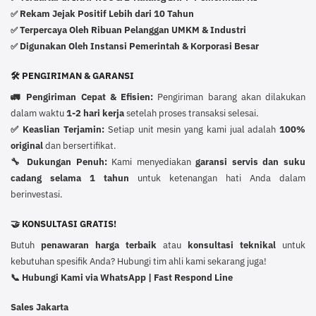
Rekam Jejak Positif Lebih dari 10 Tahun
✅
Terpercaya Oleh Ribuan Pelanggan UMKM & Industri
✅
Digunakan Oleh Instansi Pemerintah & Korporasi Besar
✅
🛠️ PENGIRIMAN & GARANSI
🚛 Pengiriman Cepat & Efisien:
Pengiriman barang akan dilakukan
dalam waktu
1-2 hari kerja
setelah proses transaksi selesai.
✅ Keaslian Terjamin:
Setiap unit mesin yang kami jual adalah
100%
original
dan bersertifikat.
🔧 Dukungan Penuh:
Kami menyediakan
garansi servis dan suku
cadang selama 1 tahun
untuk ketenangan hati Anda dalam
berinvestasi.
🤝 KONSULTASI GRATIS!
Butuh
penawaran harga terbaik
atau
konsultasi teknikal
untuk
kebutuhan spesifik Anda? Hubungi tim ahli kami sekarang juga!
📞 Hubungi Kami via WhatsApp | Fast Respond Line
Sales Jakarta