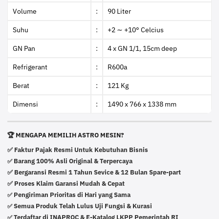
Volume
:
90 Liter
Suhu
:
+2 ∼ +10° Celcius
GN Pan
:
4 x GN 1/1, 15cm deep
Refrigerant
:
R600a
Berat
:
121 Kg
Dimensi
:
1490 x 766 x 1338 mm
🏆 MENGAPA MEMILIH ASTRO MESIN?
✅ Faktur Pajak Resmi Untuk Kebutuhan Bisnis
Barang 100% Asli Original & Terpercaya
✅
✅ Bergaransi Resmi 1 Tahun Sevice & 12 Bulan Spare-part
✅ Proses Klaim Garansi Mudah & Cepat
Pengiriman Prioritas di Hari yang Sama
✅
Semua Produk Telah Lulus Uji Fungsi & Kurasi
✅
Terdaftar di INAPROC & E-Katalog LKPP Pemerintah RI
✅