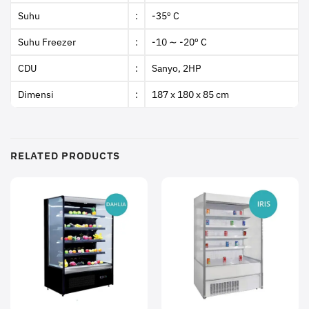
Suhu
:
-35º C
Suhu Freezer
:
-10 ∼ -20º C
CDU
:
Sanyo, 2HP
Dimensi
:
187 x 180 x 85 cm
RELATED PRODUCTS