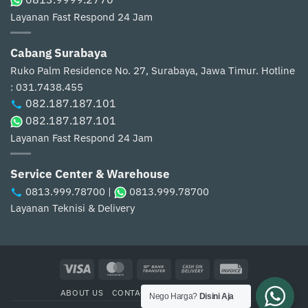
Layanan Fast Respond 24 Jam
Cabang Surabaya
Ruko Palm Residence No. 27, Surabaya, Jawa Timur.
Hotline
: 031.7438.455
082.187.187.101
082.187.187.101
Layanan Fast Respond 24 Jam
Service Center & Warehouse
0813.999.78700
|
0813.999.78700
Layanan Teknisi & Delivery
Visa
MasterCard
Bank
Cash
Invoice
Transfer
On
ABOUT US
CONTACT US
CARA PEMBELIAN
Delivery
Nego Harga?
Disini Aja