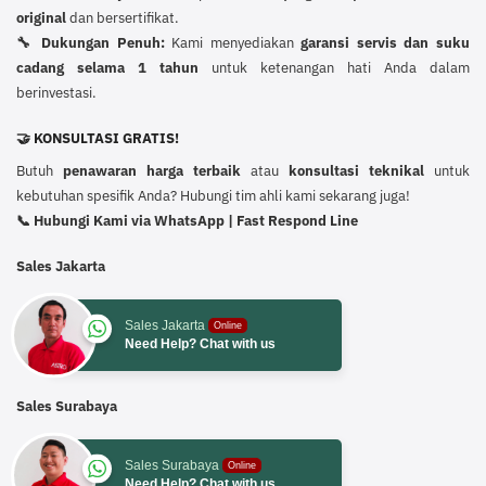
original
dan bersertifikat.
🔧 Dukungan Penuh:
Kami menyediakan
garansi servis dan suku
cadang selama 1 tahun
untuk ketenangan hati Anda dalam
berinvestasi.
🤝 KONSULTASI GRATIS!
Butuh
penawaran harga terbaik
atau
konsultasi teknikal
untuk
kebutuhan spesifik Anda? Hubungi tim ahli kami sekarang juga!
📞 Hubungi Kami via WhatsApp | Fast Respond Line
Sales Jakarta
Sales Jakarta
Online
Need Help? Chat with us
Sales Surabaya
Sales Surabaya
Online
Need Help? Chat with us