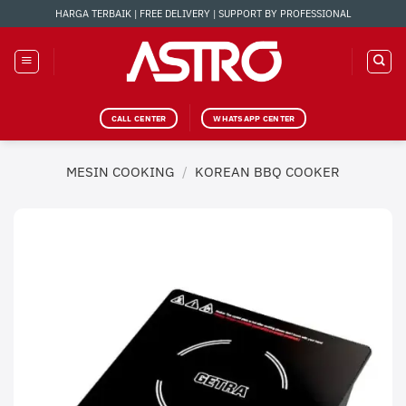
Skip
HARGA TERBAIK | FREE DELIVERY | SUPPORT BY PROFESSIONAL
to
content
CALL CENTER
WHATSAPP CENTER
MESIN COOKING
/
KOREAN BBQ COOKER