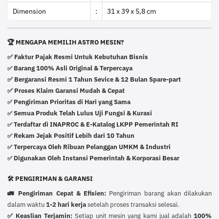
Dimension
:
31 x 39 x 5,8 cm
🏆 MENGAPA MEMILIH ASTRO MESIN?
✅ Faktur Pajak Resmi Untuk Kebutuhan Bisnis
Barang 100% Asli Original & Terpercaya
✅
✅ Bergaransi Resmi 1 Tahun Sevice & 12 Bulan Spare-part
✅ Proses Klaim Garansi Mudah & Cepat
Pengiriman Prioritas di Hari yang Sama
✅
Semua Produk Telah Lulus Uji Fungsi & Kurasi
✅
Terdaftar di INAPROC & E-Katalog LKPP Pemerintah RI
✅
Rekam Jejak Positif Lebih dari 10 Tahun
✅
Terpercaya Oleh Ribuan Pelanggan UMKM & Industri
✅
Digunakan Oleh Instansi Pemerintah & Korporasi Besar
✅
🛠️ PENGIRIMAN & GARANSI
🚛 Pengiriman Cepat & Efisien:
Pengiriman barang akan dilakukan
dalam waktu
1-2 hari kerja
setelah proses transaksi selesai.
✅ Keaslian Terjamin:
Setiap unit mesin yang kami jual adalah
100%