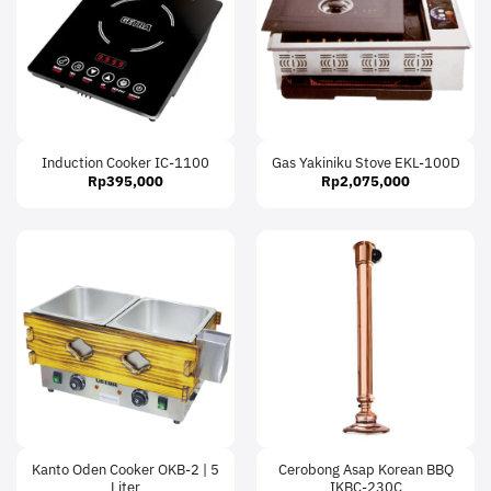
Induction Cooker IC-1100
Gas Yakiniku Stove EKL-100D
Rp
395,000
Rp
2,075,000
Kanto Oden Cooker OKB-2 | 5
Cerobong Asap Korean BBQ
Liter
IKBC-230C