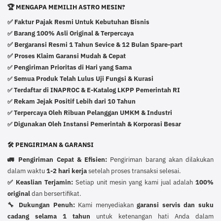
🏆 MENGAPA MEMILIH ASTRO MESIN?
✅ Faktur Pajak Resmi Untuk Kebutuhan Bisnis
Barang 100% Asli Original & Terpercaya
✅
✅ Bergaransi Resmi 1 Tahun Sevice & 12 Bulan Spare-part
✅ Proses Klaim Garansi Mudah & Cepat
Pengiriman Prioritas di Hari yang Sama
✅
Semua Produk Telah Lulus Uji Fungsi & Kurasi
✅
Terdaftar di INAPROC & E-Katalog LKPP Pemerintah RI
✅
Rekam Jejak Positif Lebih dari 10 Tahun
✅
Terpercaya Oleh Ribuan Pelanggan UMKM & Industri
✅
Digunakan Oleh Instansi Pemerintah & Korporasi Besar
✅
🛠️ PENGIRIMAN & GARANSI
🚛 Pengiriman Cepat & Efisien:
Pengiriman barang akan dilakukan
dalam waktu
1-2 hari kerja
setelah proses transaksi selesai.
✅ Keaslian Terjamin:
Setiap unit mesin yang kami jual adalah
100%
original
dan bersertifikat.
🔧 Dukungan Penuh:
Kami menyediakan
garansi servis dan suku
cadang selama 1 tahun
untuk ketenangan hati Anda dalam