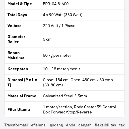
Model & Tipe
FPR-04.8-600
Total Daya
4 x 90 Watt (360 Watt)
Voltase
220 Volt / 1 Phase
Diameter
5 cm
Roller
Beban
50 kg per meter
Maksimal
Kecepatan
10 – 18 meter/menit
Dimensi (P x L x
Close: 184 cm, Open: 480 cm x 60 cm x
T)
(60-80 cm)
Material Frame
Galvanized Steel 3.5mm
1 motor/section, Roda Caster 5″, Control
Fitur Utama
Box Forward/Stop/Reverse
Transformasi efisiensi gudang Anda dengan fleksibilitas tak