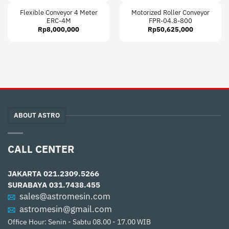
Flexible Conveyor 4 Meter
Motorized Roller Conveyor
ERC-4M
FPR-04.8-800
Rp
8,000,000
Rp
50,625,000
ABOUT ASTRO
CALL CENTER
JAKARTA
021.2309.5266
SURABAYA
031.7438.455
sales@astromesin.com
astromesin@gmail.com
Office Hour: Senin - Sabtu 08.00 - 17.00 WIB