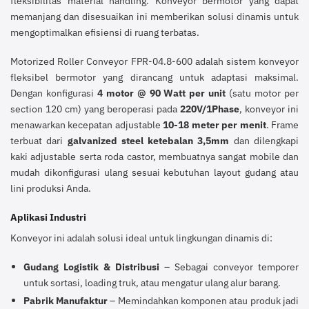
fleksibilitas material handling. Konveyor bermotor yang dapat
memanjang dan disesuaikan ini memberikan solusi dinamis untuk
mengoptimalkan efisiensi di ruang terbatas.
Motorized Roller Conveyor FPR-04.8-600 adalah sistem konveyor
fleksibel bermotor yang dirancang untuk adaptasi maksimal.
Dengan konfigurasi
4 motor @ 90 Watt per unit
(satu motor per
section 120 cm) yang beroperasi pada
220V/1Phase
, konveyor ini
menawarkan kecepatan adjustable
10-18 meter per menit
. Frame
terbuat dari
galvanized steel ketebalan 3,5mm
dan dilengkapi
kaki adjustable serta roda castor, membuatnya sangat mobile dan
mudah dikonfigurasi ulang sesuai kebutuhan layout gudang atau
lini produksi Anda.
Aplikasi Industri
Konveyor ini adalah solusi ideal untuk lingkungan dinamis di:
Gudang Logistik & Distribusi
– Sebagai conveyor temporer
untuk sortasi, loading truk, atau mengatur ulang alur barang.
Pabrik Manufaktur
– Memindahkan komponen atau produk jadi