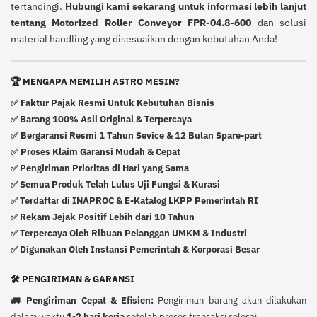
tertandingi.
Hubungi kami sekarang untuk informasi lebih lanjut
tentang Motorized Roller Conveyor FPR-04.8-600
dan solusi
material handling yang disesuaikan dengan kebutuhan Anda!
🏆 MENGAPA MEMILIH ASTRO MESIN?
✅ Faktur Pajak Resmi Untuk Kebutuhan Bisnis
Barang 100% Asli Original & Terpercaya
✅
✅ Bergaransi Resmi 1 Tahun Sevice & 12 Bulan Spare-part
✅ Proses Klaim Garansi Mudah & Cepat
Pengiriman Prioritas di Hari yang Sama
✅
Semua Produk Telah Lulus Uji Fungsi & Kurasi
✅
Terdaftar di INAPROC & E-Katalog LKPP Pemerintah RI
✅
Rekam Jejak Positif Lebih dari 10 Tahun
✅
Terpercaya Oleh Ribuan Pelanggan UMKM & Industri
✅
Digunakan Oleh Instansi Pemerintah & Korporasi Besar
✅
🛠️ PENGIRIMAN & GARANSI
🚛 Pengiriman Cepat & Efisien:
Pengiriman barang akan dilakukan
dalam waktu
1-2 hari kerja
setelah proses transaksi selesai.