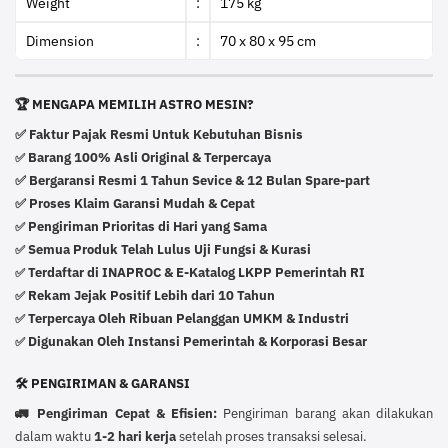
Weight
:
175 kg
Dimension
:
70 x 80 x 95 cm
🏆 MENGAPA MEMILIH ASTRO MESIN?
✅ Faktur Pajak Resmi Untuk Kebutuhan Bisnis
Barang 100% Asli Original & Terpercaya
✅
✅ Bergaransi Resmi 1 Tahun Sevice & 12 Bulan Spare-part
✅ Proses Klaim Garansi Mudah & Cepat
Pengiriman Prioritas di Hari yang Sama
✅
Semua Produk Telah Lulus Uji Fungsi & Kurasi
✅
Terdaftar di INAPROC & E-Katalog LKPP Pemerintah RI
✅
Rekam Jejak Positif Lebih dari 10 Tahun
✅
Terpercaya Oleh Ribuan Pelanggan UMKM & Industri
✅
Digunakan Oleh Instansi Pemerintah & Korporasi Besar
✅
🛠️ PENGIRIMAN & GARANSI
🚛 Pengiriman Cepat & Efisien:
Pengiriman barang akan dilakukan
dalam waktu
1-2 hari kerja
setelah proses transaksi selesai.