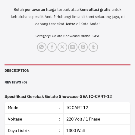
Butuh
penawaran harga
terbaik atau
konsultasi
gratis
untuk
kebutuhan spesifik Anda? Hubungi tim ahli kami sekarang juga, di
cabang terdekat
Astro
di Kota Anda!
Category:
Gelato Showcase
Brand:
GEA
DESCRIPTION
REVIEWS (0)
Spesifikasi Gerobak Gelato Showcase GEA IC-CART-12
Model
:
IC CART 12
Voltase
:
220 Volt / 1 Phase
Daya Listrik
:
1300 Watt