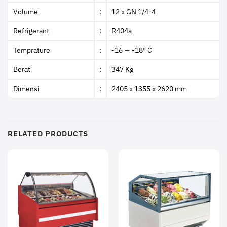
Volume
:
12 x GN 1/4-4
Refrigerant
:
R404a
Temprature
:
-16 ∼ -18º C
Berat
:
347 Kg
Dimensi
:
2405 x 1355 x 2620 mm
RELATED PRODUCTS