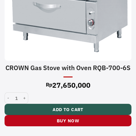
CROWN Gas Stove with Oven RQB-700-6S
27,650,000
Rp
CROWN Gas Stove with Oven RQB-700-6S quantity
ADD TO CART
BUY NOW