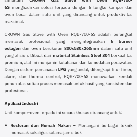
simultan?
CROWN Gas Stove with Oven RQB-700-
6S
menghadirkan solusi terpadu dengan 6 tungku kompor dan
oven besar dalam satu unit yang dirancang untuk produktivitas
maksimal.
CROWN Gas Stove with Oven RQB-700-6S adalah perangkat
memasak profesional yang mengintegrasikan
6 burner
octagon
dan oven berukuran
800x530x260mm
dalam satu unit
yang efisien. Dibuat dari
material Stainless Steel 304
berkualitas
premium, alat ini menjamin ketahanan dan kemudahan perawatan.
Dengan sistem pemanasan
LPG
yang andal, dilengkapi fitur timer,
alarm, dan thermo control, RQB-700-6S menawarkan kendali
penuh atas setiap proses memasak untuk hasil yang konsisten dan
profesional.
Aplikasi Industri
Unit kompor-oven terpadu ini secara khusus dirancang untuk:
Restoran dan Rumah Makan
– Menangani berbagai teknik
memasak sekaligus selama jam sibuk