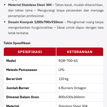
Material Stainless Steel 304
– Tahan karat, mudah dibersihkan,
dan tahan lama – Mengurangi biaya perawatan dan menjaga
penampilan profesional
Desain Kompak 1200x700x910mm
– Menghemat ruang tanpa
mengorbankan fungsionalitas – Ideal untuk dapur dengan tata
letak terbatas
Table Spesifikasi
SPESIFIKASI
KETERANGAN
Model
RQB-700-6S
Metode Pemanasan
LPG
Berat Unit
120 kg
Jumlah Burner
6 Burners Octagon
Dimensi Dalam Oven
800x530x260mm
Material
Stainless Steel 304