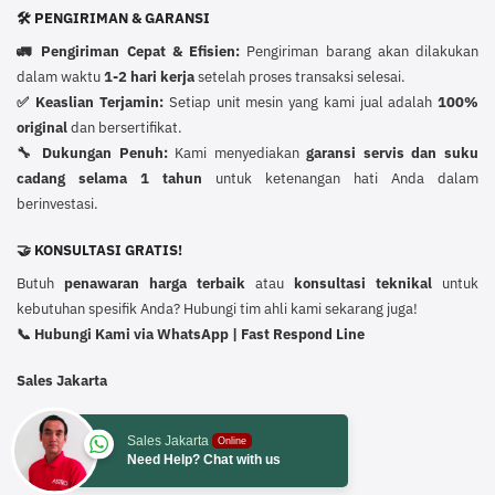
🛠️ PENGIRIMAN & GARANSI
🚛 Pengiriman Cepat & Efisien:
Pengiriman barang akan dilakukan
dalam waktu
1-2 hari kerja
setelah proses transaksi selesai.
✅ Keaslian Terjamin:
Setiap unit mesin yang kami jual adalah
100%
original
dan bersertifikat.
🔧 Dukungan Penuh:
Kami menyediakan
garansi servis dan suku
cadang selama 1 tahun
untuk ketenangan hati Anda dalam
berinvestasi.
🤝 KONSULTASI GRATIS!
Butuh
penawaran harga terbaik
atau
konsultasi teknikal
untuk
kebutuhan spesifik Anda? Hubungi tim ahli kami sekarang juga!
📞 Hubungi Kami via WhatsApp | Fast Respond Line
Sales Jakarta
Sales Jakarta
Online
Need Help? Chat with us