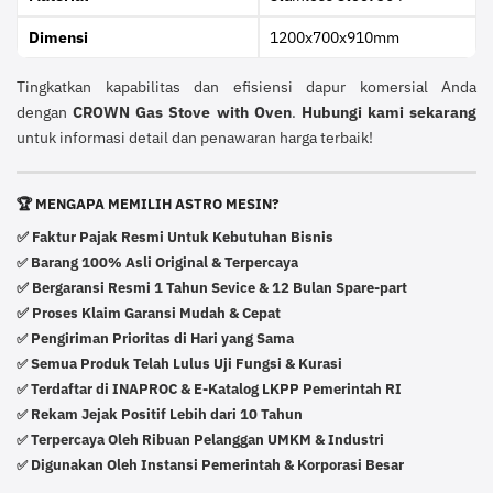
Dimensi
1200x700x910mm
Tingkatkan kapabilitas dan efisiensi dapur komersial Anda
dengan
CROWN Gas Stove with Oven
.
Hubungi kami sekarang
untuk informasi detail dan penawaran harga terbaik!
🏆 MENGAPA MEMILIH ASTRO MESIN?
✅ Faktur Pajak Resmi Untuk Kebutuhan Bisnis
Barang 100% Asli Original & Terpercaya
✅
✅ Bergaransi Resmi 1 Tahun Sevice & 12 Bulan Spare-part
✅ Proses Klaim Garansi Mudah & Cepat
Pengiriman Prioritas di Hari yang Sama
✅
Semua Produk Telah Lulus Uji Fungsi & Kurasi
✅
Terdaftar di INAPROC & E-Katalog LKPP Pemerintah RI
✅
Rekam Jejak Positif Lebih dari 10 Tahun
✅
Terpercaya Oleh Ribuan Pelanggan UMKM & Industri
✅
Digunakan Oleh Instansi Pemerintah & Korporasi Besar
✅