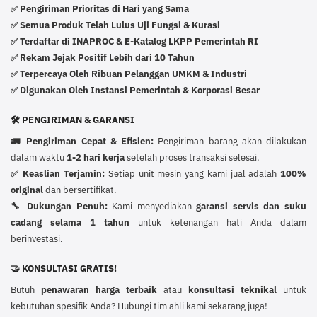
Pengiriman Prioritas di Hari yang Sama
✅
Semua Produk Telah Lulus Uji Fungsi & Kurasi
✅
Terdaftar di INAPROC & E-Katalog LKPP Pemerintah RI
✅
Rekam Jejak Positif Lebih dari 10 Tahun
✅
Terpercaya Oleh Ribuan Pelanggan UMKM & Industri
✅
Digunakan Oleh Instansi Pemerintah & Korporasi Besar
✅
🛠️ PENGIRIMAN & GARANSI
🚛 Pengiriman Cepat & Efisien:
Pengiriman barang akan dilakukan
dalam waktu
1-2 hari kerja
setelah proses transaksi selesai.
✅ Keaslian Terjamin:
Setiap unit mesin yang kami jual adalah
100%
original
dan bersertifikat.
🔧 Dukungan Penuh:
Kami menyediakan
garansi servis dan suku
cadang selama 1 tahun
untuk ketenangan hati Anda dalam
berinvestasi.
🤝 KONSULTASI GRATIS!
Butuh
penawaran harga terbaik
atau
konsultasi teknikal
untuk
kebutuhan spesifik Anda? Hubungi tim ahli kami sekarang juga!