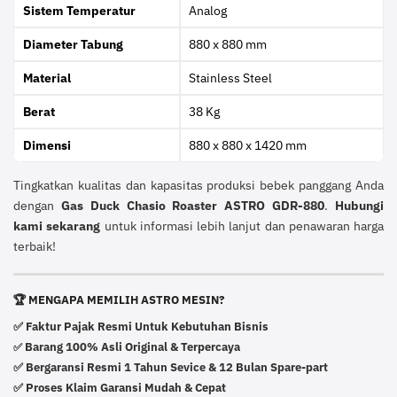
Sistem Temperatur
Analog
Diameter Tabung
880 x 880 mm
Material
Stainless Steel
Berat
38 Kg
Dimensi
880 x 880 x 1420 mm
Tingkatkan kualitas dan kapasitas produksi bebek panggang Anda
dengan
Gas Duck Chasio Roaster ASTRO GDR-880
.
Hubungi
kami sekarang
untuk informasi lebih lanjut dan penawaran harga
terbaik!
🏆 MENGAPA MEMILIH ASTRO MESIN?
✅ Faktur Pajak Resmi Untuk Kebutuhan Bisnis
Barang 100% Asli Original & Terpercaya
✅
✅ Bergaransi Resmi 1 Tahun Sevice & 12 Bulan Spare-part
✅ Proses Klaim Garansi Mudah & Cepat