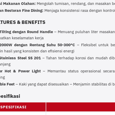
si Makanan Olahan:
Mengolah tumisan, rendang, dan masakan be
an Restoran Fine Dining:
Menjaga konsistensi rasa dengan kontro
ATURES & BENEFITS
Tilting dengan Round Handle
– Menuang puluhan liter masakan
atkan keselamatan kerja
2000W dengan Rentang Suhu 50-300°C
– Fleksibel untuk b
 hasil yang konsisten dan efisiensi energi
tainless Steel SS 201
– Tahan terhadap korosi dan mudah dibe
anjang
tor Hot & Power Light
– Memantau status operasional secar
ing
ble Feet
– Kaki yang dapat disesuaikan – Menjamin stabilitas di 
esifikasi
SPESIFIKASI