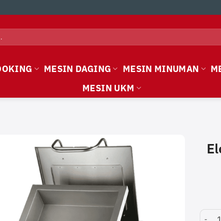
OOKING
MESIN DAGING
MESIN MINUMAN
M
MESIN UKM
El
Electri