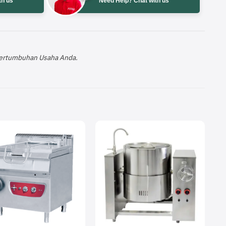
th us
Need Help? Chat with us
 Pertumbuhan Usaha Anda.