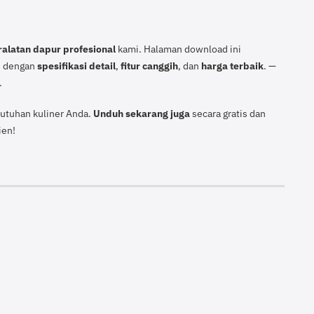
ralatan dapur profesional
kami. Halaman download ini
u dengan
spesifikasi detail
,
fitur canggih
, dan
harga terbaik
. —
.
utuhan kuliner Anda.
Unduh sekarang juga
secara gratis dan
ien!