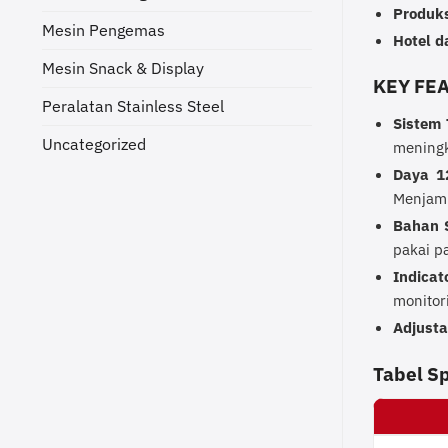
Produk
Mesin Pengemas
Hotel d
Mesin Snack & Display
KEY FE
Peralatan Stainless Steel
Sistem 
Uncategorized
meningk
Daya 1
Menjamin
Bahan S
pakai p
Indica
monitor
Adjusta
Tabel Sp