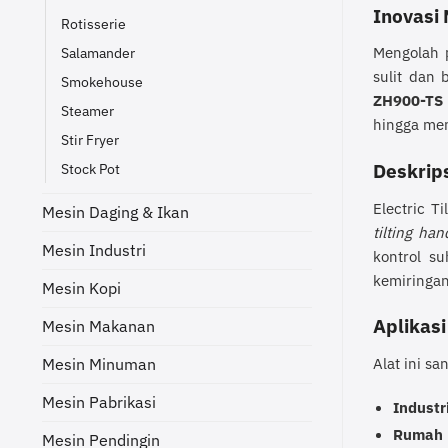
Inovasi
Rotisserie
Mengolah p
Salamander
sulit dan
Smokehouse
ZH900-TS
Steamer
hingga me
Stir Fryer
Stock Pot
Deskrip
Electric T
Mesin Daging & Ikan
tilting han
Mesin Industri
kontrol s
kemiringan
Mesin Kopi
Aplikasi
Mesin Makanan
Alat ini sa
Mesin Minuman
Mesin Pabrikasi
Industr
Rumah 
Mesin Pendingin