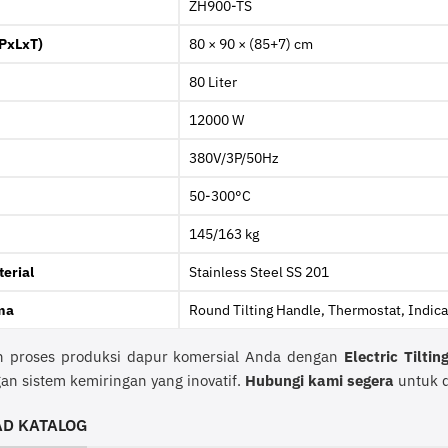
ZH900-TS
(PxLxT)
80 × 90 × (85+7) cm
80 Liter
12000 W
380V/3P/50Hz
50-300°C
145/163 kg
erial
Stainless Steel SS 201
ma
Round Tilting Handle, Thermostat, Indica
n proses produksi dapur komersial Anda dengan
Electric Tilti
an sistem kemiringan yang inovatif.
Hubungi kami segera
untuk d
D KATALOG