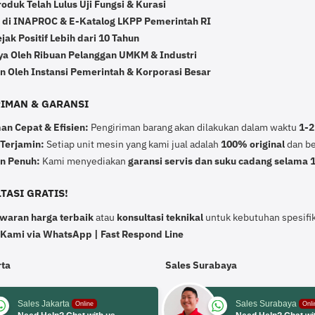
duk Telah Lulus Uji Fungsi & Kurasi
r di INAPROC & E-Katalog LKPP Pemerintah RI
ak Positif Lebih dari 10 Tahun
ya Oleh Ribuan Pelanggan UMKM & Industri
n Oleh Instansi Pemerintah & Korporasi Besar
IRIMAN & GARANSI
an Cepat & Efisien:
Pengiriman barang akan dilakukan dalam waktu
1-2
 Terjamin:
Setiap unit mesin yang kami jual adalah
100% original
dan ber
n Penuh:
Kami menyediakan
garansi servis dan suku cadang selama 
TASI GRATIS!
waran harga terbaik
atau
konsultasi teknikal
untuk kebutuhan spesifik
 Kami via WhatsApp | Fast Respond Line
rta
Sales Surabaya
Sales Jakarta
Sales Surabaya
Online
Onli