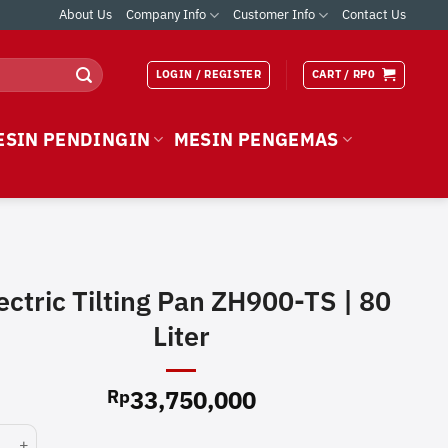
About Us
Company Info
Customer Info
Contact Us
LOGIN / REGISTER
CART /
RP
0
ESIN PENDINGIN
MESIN PENGEMAS
ectric Tilting Pan ZH900-TS | 80
Liter
33,750,000
Rp
c Tilting Pan ZH900-TS | 80 Liter quantity