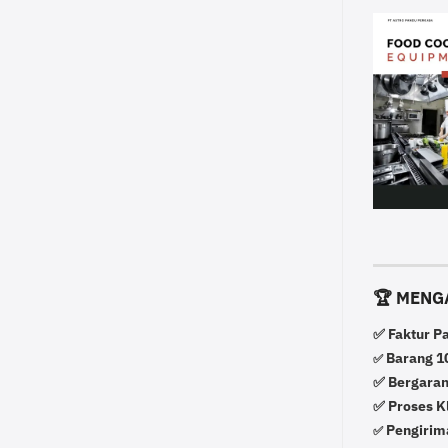
🏆 MENG
✅ Faktur P
Barang 10
✅
✅ Bergaran
✅ Proses K
Pengirima
✅