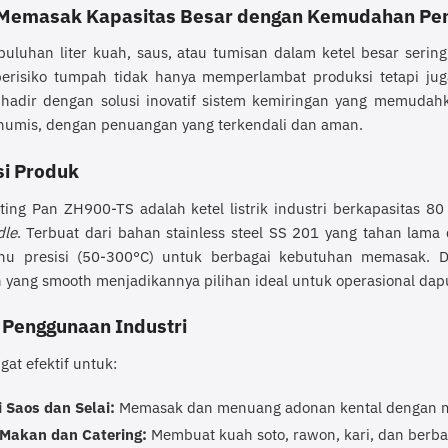
 Memasak Kapasitas Besar dengan Kemudahan Pe
uluhan liter kuah, saus, atau tumisan dalam ketel besar sering
 berisiko tumpah tidak hanya memperlambat produksi tetapi j
hadir dengan solusi inovatif sistem kemiringan yang memudahk
numis, dengan penuangan yang terkendali dan aman.
si Produk
ilting Pan ZH900-TS adalah ketel listrik industri berkapasitas 
dle
. Terbuat dari bahan stainless steel SS 201 yang tahan lama
uhu presisi (50-300°C) untuk berbagai kebutuhan memasak. De
 yang smooth menjadikannya pilihan ideal untuk operasional dapu
 Penggunaan Industri
ngat efektif untuk:
i Saos dan Selai:
Memasak dan menuang adonan kental dengan m
Makan dan Catering:
Membuat kuah soto, rawon, kari, dan berba