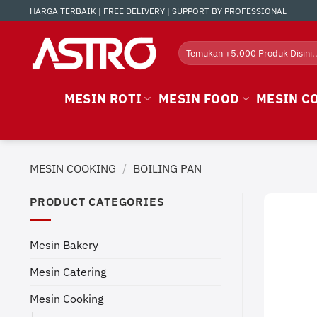
Skip
HARGA TERBAIK | FREE DELIVERY | SUPPORT BY PROFESSIONAL
to
content
Search
for:
MESIN ROTI
MESIN FOOD
MESIN C
MESIN COOKING
/
BOILING PAN
PRODUCT CATEGORIES
Mesin Bakery
Mesin Catering
Mesin Cooking