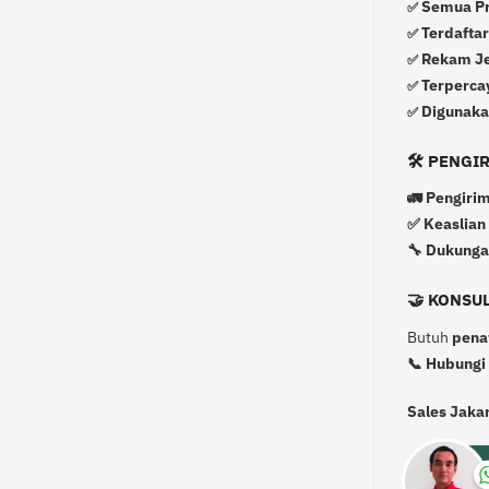
Semua Pro
✅
Terdafta
✅
Rekam Jej
✅
Terperca
✅
Digunaka
✅
🛠️ PENG
🚛 Pengirim
✅ Keaslian
🔧 Dukunga
🤝 KONSUL
Butuh
pena
📞 Hubungi
Sales Jaka