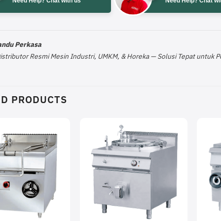
Need Help? Chat with us
Need Help? Chat wi
Pandu Perkasa
Distributor Resmi Mesin Industri, UMKM, & Horeka — Solusi Tepat untuk
ED PRODUCTS