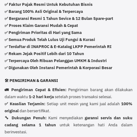
✅ Faktur Pajak Resmi Untuk Kebutuhan Bisnis
Barang 100% Asli Original & Terpercaya
✅
✅ Bergaransi Resmi 1 Tahun Sevice & 12 Bulan Spare-part
✅ Proses Klaim Garansi Mudah & Cepat
Pengiriman Prioritas di Hari yang Sama
✅
Semua Produk Telah Lulus Uji Fungsi & Kurasi
✅
Terdaftar di INAPROC & E-Katalog LKPP Pemerintah RI
✅
Rekam Jejak Positif Lebih dari 10 Tahun
✅
Terpercaya Oleh Ribuan Pelanggan UMKM & Industri
✅
Digunakan Oleh Instansi Pemerintah & Korporasi Besar
✅
🛠️ PENGIRIMAN & GARANSI
🚛 Pengiriman Cepat & Efisien:
Pengiriman barang akan dilakukan
dalam waktu
1-2 hari kerja
setelah proses transaksi selesai.
✅ Keaslian Terjamin:
Setiap unit mesin yang kami jual adalah
100%
original
dan bersertifikat.
🔧 Dukungan Penuh:
Kami menyediakan
garansi servis dan suku
cadang selama 1 tahun
untuk ketenangan hati Anda dalam
berinvestasi.