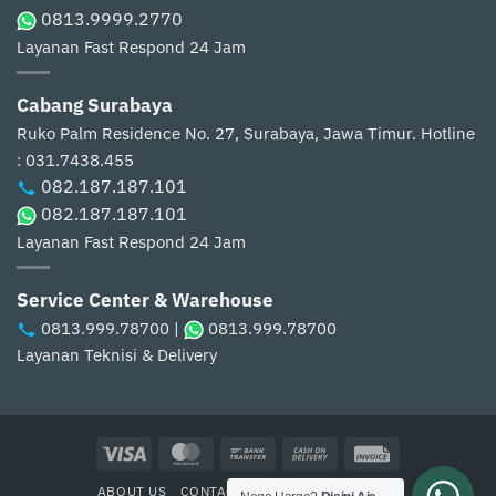
0813.9999.2770
Layanan Fast Respond 24 Jam
Cabang Surabaya
Ruko Palm Residence No. 27, Surabaya, Jawa Timur.
Hotline
: 031.7438.455
082.187.187.101
082.187.187.101
Layanan Fast Respond 24 Jam
Service Center & Warehouse
0813.999.78700
|
0813.999.78700
Layanan Teknisi & Delivery
Visa
MasterCard
Bank
Cash
Invoice
Transfer
On
ABOUT US
CONTACT US
CARA PEMBELIAN