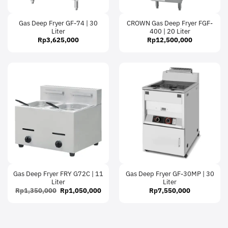
Gas Deep Fryer GF-74 | 30
CROWN Gas Deep Fryer FGF-
Liter
400 | 20 Liter
Rp
3,625,000
Rp
12,500,000
Gas Deep Fryer FRY G72C | 11
Gas Deep Fryer GF-30MP | 30
Liter
Liter
Original
Current
Rp
1,350,000
Rp
1,050,000
Rp
7,550,000
price
price
was:
is:
Rp1,350,000.
Rp1,050,000.