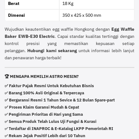
Berat
18 Kg
Dimensi
350 x 425 x 500 mm
Wujudkan keautentikan egg waffle Hongkong dengan
Egg Waffle
Baker EWB-E30 Electric
. Capai standar kualitas tertinggi dengan
kontrol presisi yang memastikan kepuasan setiap
pelanggan.
Hubungi kami sekarang
untuk informasi lebih lanjut
dan penawaran harga terbaik!
🏆 MENGAPA MEMILIH ASTRO MESIN?
✅ Faktur Pajak Resmi Untuk Kebutuhan Bisnis
Barang 100% Asli Original & Terpercaya
✅
✅ Bergaransi Resmi 1 Tahun Sevice & 12 Bulan Spare-part
✅ Proses Klaim Garansi Mudah & Cepat
Pengiriman Prioritas di Hari yang Sama
✅
Semua Produk Telah Lulus Uji Fungsi & Kurasi
✅
Terdaftar di INAPROC & E-Katalog LKPP Pemerintah RI
✅
Rekam Jejak Positif Lebih dari 10 Tahun
✅