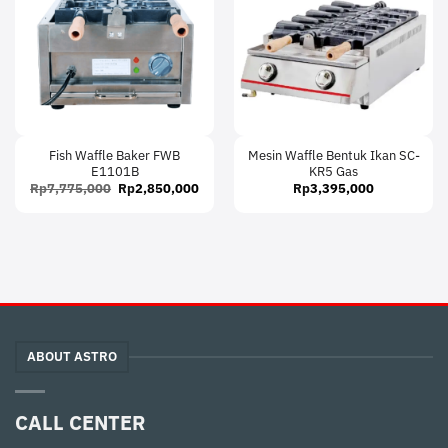
Fish Waffle Baker FWB
Mesin Waffle Bentuk Ikan SC-
E1101B
KR5 Gas
Original
Current
Rp
7,775,000
Rp
2,850,000
Rp
3,395,000
price
price
was:
is:
Rp7,775,000.
Rp2,850,000.
ABOUT ASTRO
CALL CENTER