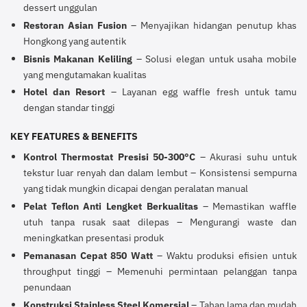
dessert unggulan
Restoran Asian Fusion
– Menyajikan hidangan penutup khas
Hongkong yang autentik
Bisnis Makanan Keliling
– Solusi elegan untuk usaha mobile
yang mengutamakan kualitas
Hotel dan Resort
– Layanan egg waffle fresh untuk tamu
dengan standar tinggi
KEY FEATURES & BENEFITS
Kontrol Thermostat Presisi 50-300°C
– Akurasi suhu untuk
tekstur luar renyah dan dalam lembut – Konsistensi sempurna
yang tidak mungkin dicapai dengan peralatan manual
Pelat Teflon Anti Lengket Berkualitas
– Memastikan waffle
utuh tanpa rusak saat dilepas – Mengurangi waste dan
meningkatkan presentasi produk
Pemanasan Cepat 850 Watt
– Waktu produksi efisien untuk
throughput tinggi – Memenuhi permintaan pelanggan tanpa
penundaan
Konstruksi Stainless Steel Komersial
– Tahan lama dan mudah