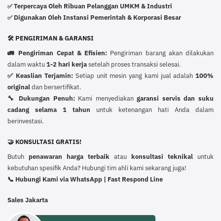
Terpercaya Oleh Ribuan Pelanggan UMKM & Industri
✅
Digunakan Oleh Instansi Pemerintah & Korporasi Besar
✅
🛠️ PENGIRIMAN & GARANSI
🚛 Pengiriman Cepat & Efisien:
Pengiriman barang akan dilakukan
dalam waktu
1-2 hari kerja
setelah proses transaksi selesai.
✅ Keaslian Terjamin:
Setiap unit mesin yang kami jual adalah
100%
original
dan bersertifikat.
🔧 Dukungan Penuh:
Kami menyediakan
garansi servis dan suku
cadang selama 1 tahun
untuk ketenangan hati Anda dalam
berinvestasi.
🤝 KONSULTASI GRATIS!
Butuh
penawaran harga terbaik
atau
konsultasi teknikal
untuk
kebutuhan spesifik Anda? Hubungi tim ahli kami sekarang juga!
📞 Hubungi Kami via WhatsApp | Fast Respond Line
Sales Jakarta