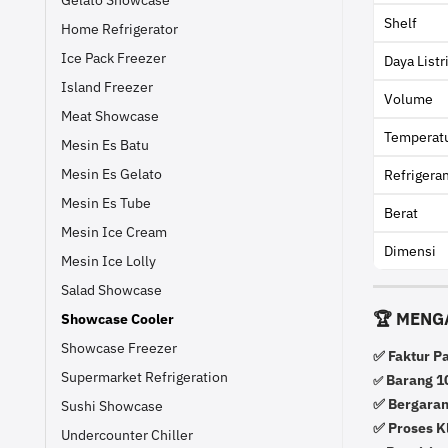
Shelf
Home Refrigerator
Ice Pack Freezer
Daya Listr
Island Freezer
Volume
Meat Showcase
Temperat
Mesin Es Batu
Mesin Es Gelato
Refrigera
Mesin Es Tube
Berat
Mesin Ice Cream
Dimensi
Mesin Ice Lolly
Salad Showcase
🏆 MENG
Showcase Cooler
Showcase Freezer
✅ Faktur P
Supermarket Refrigeration
Barang 10
✅
✅ Bergaran
Sushi Showcase
✅ Proses K
Undercounter Chiller