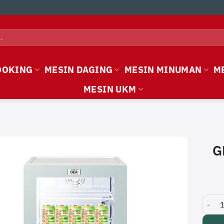
OOKING
MESIN DAGING
MESIN MINUMAN
M
MESIN UKM
G
GEA Di