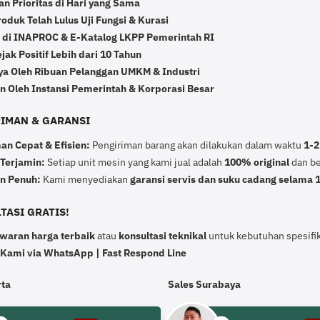
n Prioritas di Hari yang Sama
duk Telah Lulus Uji Fungsi & Kurasi
r di INAPROC & E-Katalog LKPP Pemerintah RI
ak Positif Lebih dari 10 Tahun
ya Oleh Ribuan Pelanggan UMKM & Industri
n Oleh Instansi Pemerintah & Korporasi Besar
IRIMAN & GARANSI
an Cepat & Efisien:
Pengiriman barang akan dilakukan dalam waktu
1-2
 Terjamin:
Setiap unit mesin yang kami jual adalah
100% original
dan ber
n Penuh:
Kami menyediakan
garansi servis dan suku cadang selama 
TASI GRATIS!
waran harga terbaik
atau
konsultasi teknikal
untuk kebutuhan spesifik
 Kami via WhatsApp | Fast Respond Line
rta
Sales Surabaya