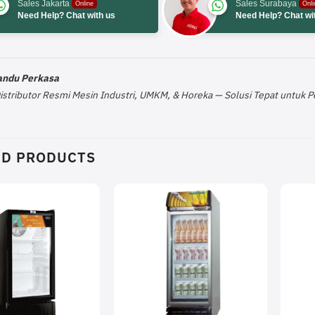
Sales Jakarta
Sales Surabaya
Online
Onli
Need Help? Chat with us
Need Help? Chat wi
Pandu Perkasa
Distributor Resmi Mesin Industri, UMKM, & Horeka — Solusi Tepat untuk
ED PRODUCTS