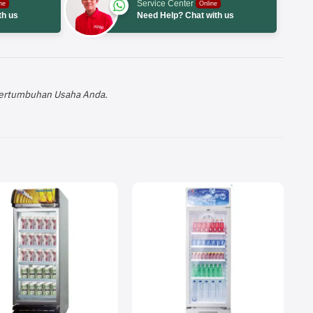
Service Center
ne
Online
th us
Need Help? Chat with us
 Pertumbuhan Usaha Anda.