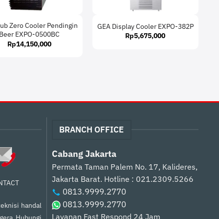
ub Zero Cooler Pendingin
GEA Display Cooler EXPO-382P
Beer EXPO-0500BC
Rp
5,675,000
Rp
14,150,000
BRANCH OFFICE
Cabang Jakarta
Permata Taman Palem No. 17, Kalideres,
Jakarta Barat.
Hotline : 021.2309.5266
NTACT
0813.9999.2770
0813.9999.2770
eknisi handal
Layanan Fast Respond 24 Jam
egera Hubungi