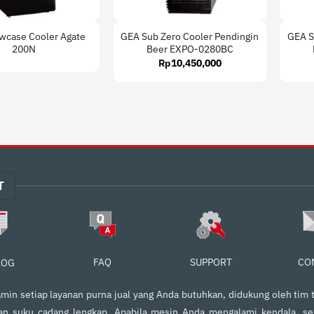
wcase Cooler Agate
GEA Sub Zero Cooler Pendingin
GEA S
200N
Beer EXPO-0280BC
Rp
10,450,000
T
FAQ
SUPPORT
CO
LOG
in setiap layanan purna jual yang Anda butuhkan, didukung oleh tim t
an suku cadang lengkap. Apabila mesin Anda mengalami kendala, s