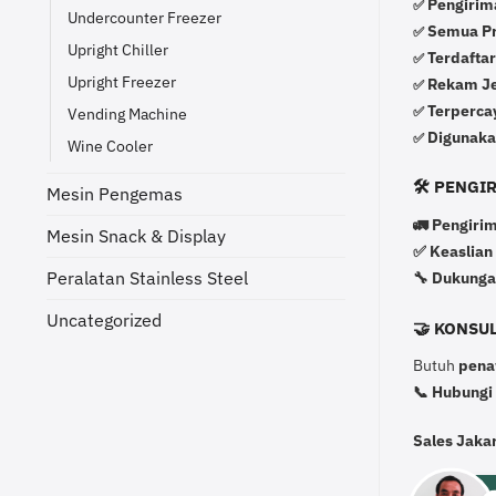
Pengirima
✅
Undercounter Freezer
Semua Pro
✅
Upright Chiller
Terdafta
✅
Upright Freezer
Rekam Jej
✅
Terperca
✅
Vending Machine
Digunaka
✅
Wine Cooler
🛠️ PENG
Mesin Pengemas
🚛 Pengirim
Mesin Snack & Display
✅ Keaslian
Peralatan Stainless Steel
🔧 Dukunga
Uncategorized
🤝 KONSUL
Butuh
pena
📞 Hubungi
Sales Jaka