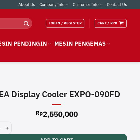
About Us
Company Info
Customer Info
Contact Us
LOGIN / REGISTER
CART /
RP
0
ESIN PENDINGIN
MESIN PENGEMAS
EA Display Cooler EXPO-090FD
2,550,000
Rp
splay Cooler EXPO-090FD quantity