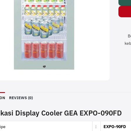
B
keb
ION
REVIEWS (0)
ikasi
Display Cooler
GEA EXPO-090FD
ipe
:
EXPO-90FD