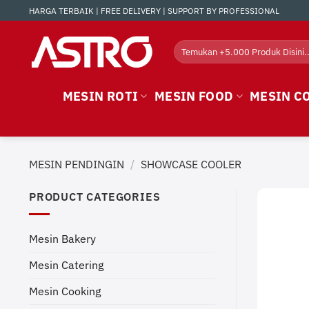
Skip
HARGA TERBAIK | FREE DELIVERY | SUPPORT BY PROFESSIONAL
to
content
Search
for:
MESIN ROTI
MESIN FOOD
MESIN C
MESIN PENDINGIN
/
SHOWCASE COOLER
PRODUCT CATEGORIES
Mesin Bakery
Mesin Catering
Mesin Cooking