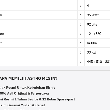
:
4
ik
:
95 Watt
:
92 Liter
ure
:
+2~ +8°C
nt
:
R600a
:
33 Kg
:
445 x 510 x 8
APA MEMILIH ASTRO MESIN?
ajak Resmi Untuk Kebutuhan Bisnis
0% Asli Original & Terpercaya
si Resmi 1 Tahun Sevice & 12 Bulan Spare-part
laim Garansi Mudah & Cepat