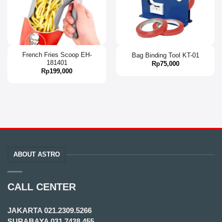
French Fries Scoop EH-
Bag Binding Tool KT-01
181401
Rp
75,000
Rp
199,000
ABOUT ASTRO
CALL CENTER
JAKARTA
021.2309.5266
SURABAYA
031.7438.455