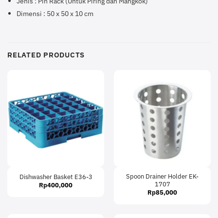
Jenis : Pin Rack (Untuk Piring dan Mangkok)
Dimensi : 50 x 50 x 10 cm
RELATED PRODUCTS
Spoon Drainer Holder EK-
Dishwasher Basket E36-3
1707
Rp
400,000
Rp
85,000