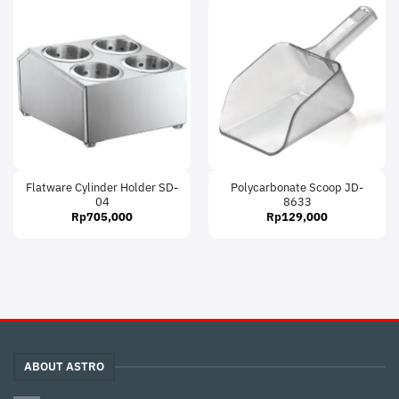
Flatware Cylinder Holder SD-
Polycarbonate Scoop JD-
04
8633
Rp
705,000
Rp
129,000
ABOUT ASTRO