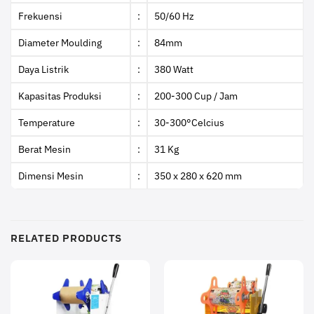
Frekuensi
:
50/60 Hz
Diameter Moulding
:
84mm
Daya Listrik
:
380 Watt
Kapasitas Produksi
:
200-300 Cup / Jam
Temperature
:
30-300°Celcius
Berat Mesin
:
31 Kg
Dimensi Mesin
:
350 x 280 x 620 mm
RELATED PRODUCTS