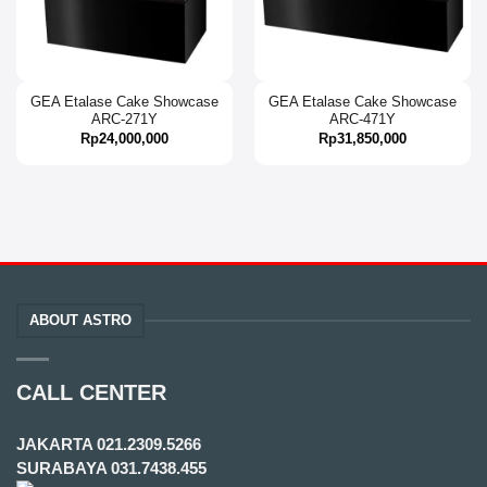
GEA Etalase Cake Showcase
GEA Etalase Cake Showcase
ARC-271Y
ARC-471Y
Rp
24,000,000
Rp
31,850,000
ABOUT ASTRO
CALL CENTER
JAKARTA
021.2309.5266
SURABAYA
031.7438.455