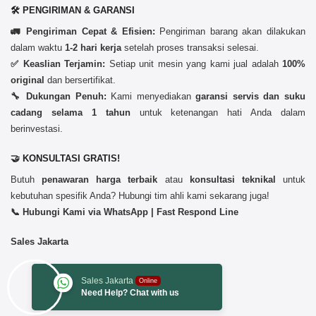
🛠️ PENGIRIMAN & GARANSI
🚛 Pengiriman Cepat & Efisien:
Pengiriman barang akan dilakukan
dalam waktu
1-2 hari kerja
setelah proses transaksi selesai.
✅ Keaslian Terjamin:
Setiap unit mesin yang kami jual adalah
100%
original
dan bersertifikat.
🔧 Dukungan Penuh:
Kami menyediakan
garansi servis dan suku
cadang selama 1 tahun
untuk ketenangan hati Anda dalam
berinvestasi.
🤝 KONSULTASI GRATIS!
Butuh
penawaran harga terbaik
atau
konsultasi teknikal
untuk
kebutuhan spesifik Anda? Hubungi tim ahli kami sekarang juga!
📞 Hubungi Kami via WhatsApp | Fast Respond Line
Sales Jakarta
Sales Jakarta
Online
Need Help? Chat with us