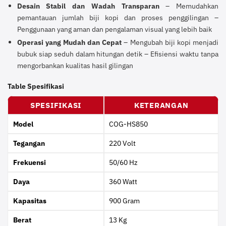
Desain Stabil dan Wadah Transparan
– Memudahkan
pemantauan jumlah biji kopi dan proses penggilingan –
Penggunaan yang aman dan pengalaman visual yang lebih baik
Operasi yang Mudah dan Cepat
– Mengubah biji kopi menjadi
bubuk siap seduh dalam hitungan detik – Efisiensi waktu tanpa
mengorbankan kualitas hasil gilingan
Table Spesifikasi
SPESIFIKASI
KETERANGAN
Model
COG-HS850
Tegangan
220 Volt
Frekuensi
50/60 Hz
Daya
360 Watt
Kapasitas
900 Gram
Berat
13 Kg