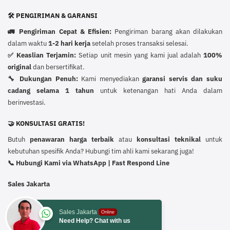
🛠️ PENGIRIMAN & GARANSI
🚛 Pengiriman Cepat & Efisien:
Pengiriman barang akan dilakukan
dalam waktu
1-2 hari kerja
setelah proses transaksi selesai.
✅ Keaslian Terjamin:
Setiap unit mesin yang kami jual adalah
100%
original
dan bersertifikat.
🔧 Dukungan Penuh:
Kami menyediakan
garansi servis dan suku
cadang selama 1 tahun
untuk ketenangan hati Anda dalam
berinvestasi.
🤝 KONSULTASI GRATIS!
Butuh
penawaran harga terbaik
atau
konsultasi teknikal
untuk
kebutuhan spesifik Anda? Hubungi tim ahli kami sekarang juga!
📞 Hubungi Kami via WhatsApp | Fast Respond Line
Sales Jakarta
Sales Jakarta
Online
Need Help? Chat with us