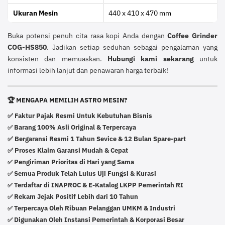
Ukuran Mesin
440 x 410 x 470 mm
Buka potensi penuh cita rasa kopi Anda dengan
Coffee Grinder
COG-HS850
. Jadikan setiap seduhan sebagai pengalaman yang
konsisten dan memuaskan.
Hubungi kami sekarang
untuk
informasi lebih lanjut dan penawaran harga terbaik!
🏆 MENGAPA MEMILIH ASTRO MESIN?
✅ Faktur Pajak Resmi Untuk Kebutuhan Bisnis
Barang 100% Asli Original & Terpercaya
✅
✅ Bergaransi Resmi 1 Tahun Sevice & 12 Bulan Spare-part
✅ Proses Klaim Garansi Mudah & Cepat
Pengiriman Prioritas di Hari yang Sama
✅
Semua Produk Telah Lulus Uji Fungsi & Kurasi
✅
Terdaftar di INAPROC & E-Katalog LKPP Pemerintah RI
✅
Rekam Jejak Positif Lebih dari 10 Tahun
✅
Terpercaya Oleh Ribuan Pelanggan UMKM & Industri
✅
Digunakan Oleh Instansi Pemerintah & Korporasi Besar
✅