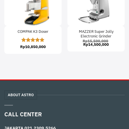
MAZZER Super Jolly
COMPAK K3 Doser
Electronic Grinder
Rp
15,500,000
Original
Current
Rp
14,500,000
Rp
Rated
10,850,000
5
price
price
was:
is:
out of 5
Rp15,500,000.
Rp14,500,
ABOUT ASTRO
CALL CENTER
JAKARTA
021.2309.5266